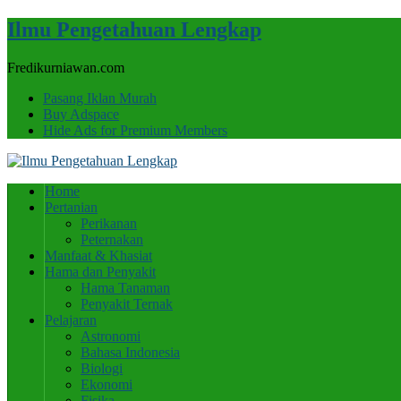
Ilmu Pengetahuan Lengkap
Fredikurniawan.com
Pasang Iklan Murah
Buy Adspace
Hide Ads for Premium Members
Home
Pertanian
Perikanan
Peternakan
Manfaat & Khasiat
Hama dan Penyakit
Hama Tanaman
Penyakit Ternak
Pelajaran
Astronomi
Bahasa Indonesia
Biologi
Ekonomi
Fisika