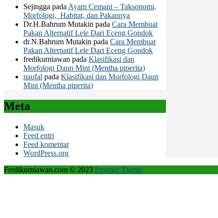
Sejingga
pada
Ayam Cemani – Taksonomi,
Morfologi, Habitat, dan Pakannya
Dr.H.Bahrum Mutakin
pada
Cara Membuat
Pakan Alternatif Lele Dari Eceng Gondok
dr.N.Bahrum Mutakin
pada
Cara Membuat
Pakan Alternatif Lele Dari Eceng Gondok
fredikurniawan
pada
Klasifikasi dan
Morfologi Daun Mint (Mentha piperita)
naufal
pada
Klasifikasi dan Morfologi Daun
Mint (Mentha piperita)
Meta
Masuk
Feed entri
Feed komentar
WordPress.org
Fredikurniawan.com © 2023
Frontier Theme