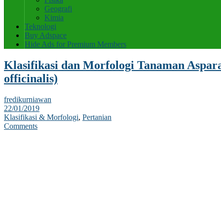
Geografi
Kimia
Teknologi
Buy Adspace
Hide Ads for Premium Members
Klasifikasi dan Morfologi Tanaman Aspar
officinalis)
fredikurniawan
22/01/2019
Klasifikasi & Morfologi
,
Pertanian
Comments