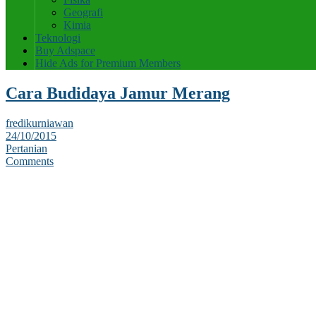
Geografi
Kimia
Teknologi
Buy Adspace
Hide Ads for Premium Members
Cara Budidaya Jamur Merang
fredikurniawan
24/10/2015
Pertanian
Comments