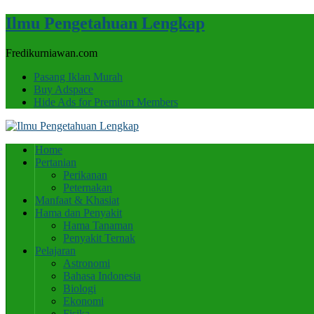
Ilmu Pengetahuan Lengkap
Fredikurniawan.com
Pasang Iklan Murah
Buy Adspace
Hide Ads for Premium Members
Home
Pertanian
Perikanan
Peternakan
Manfaat & Khasiat
Hama dan Penyakit
Hama Tanaman
Penyakit Ternak
Pelajaran
Astronomi
Bahasa Indonesia
Biologi
Ekonomi
Fisika