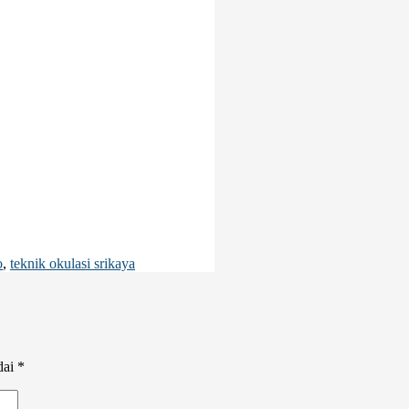
o
,
teknik okulasi srikaya
dai
*