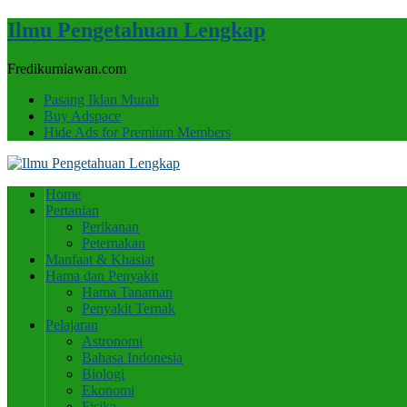
Ilmu Pengetahuan Lengkap
Fredikurniawan.com
Pasang Iklan Murah
Buy Adspace
Hide Ads for Premium Members
Home
Pertanian
Perikanan
Peternakan
Manfaat & Khasiat
Hama dan Penyakit
Hama Tanaman
Penyakit Ternak
Pelajaran
Astronomi
Bahasa Indonesia
Biologi
Ekonomi
Fisika