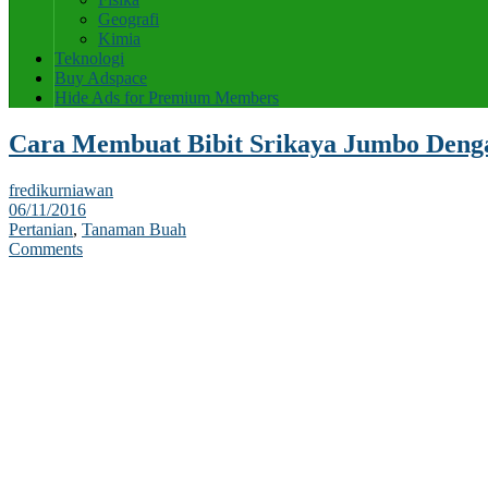
Geografi
Kimia
Teknologi
Buy Adspace
Hide Ads for Premium Members
Cara Membuat Bibit Srikaya Jumbo Denga
fredikurniawan
06/11/2016
Pertanian
,
Tanaman Buah
Comments