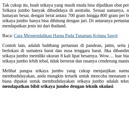
Tak cukup itu, buah srikaya yang masih muda bisa dijadikan obat pem
Srikaya jumbo banyak dibudidaya di australia. Sesuai namanya, 
lumayan besar, dengan berat antara 700 gram hingga 800 gram per b
srikaya jumbo hanya bisa dihitung dengan jari. Di antaranya pertani
mendapatkan jenis ini dari thailand.
Baca:
Cara Mengendalikan Hama Pada Tanaman Kelapa Sawit
Contoh lain, adalah balitbang pertanian di pandean, jatim, serta 
berlokasi di sumatera barat dan nusa tenggara barat. Jika dibandin
srikaya jumbo memiliki ukuran 8 kali lipat besarnya. Wow… luar bi
srikaya jumbo lebih tebal, tidak berserat dan rasanya cenderung manis
Melihat pangsa srikaya jumbo yang cukup menjanjikan nam
membudidayakan, anda mungkin tertarik untuk mencoba menanam s
biasa dipakai untuk membudidayakan srikaya jumbo adalah tekni
mendapatkan bibit srikaya jumbo dengan teknik okulasi
: