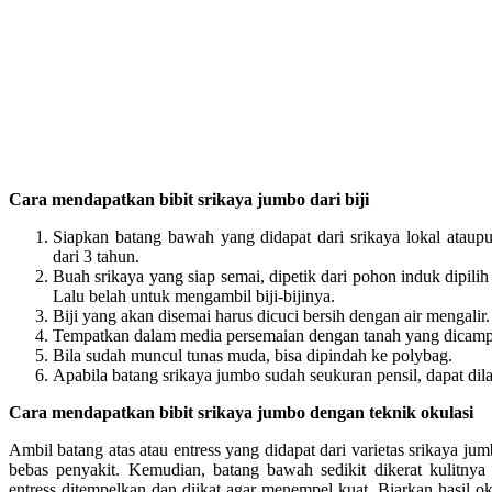
Cara mendapatkan bibit srikaya jumbo dari biji
Siapkan batang bawah yang didapat dari srikaya lokal ataupu
dari 3 tahun.
Buah srikaya yang siap semai, dipetik dari pohon induk dipilih
Lalu belah untuk mengambil biji-bijinya.
Biji yang akan disemai harus dicuci bersih dengan air mengalir.
Tempatkan dalam media persemaian dengan tanah yang dicamp
Bila sudah muncul tunas muda, bisa dipindah ke polybag.
Apabila batang srikaya jumbo sudah seukuran pensil, dapat dil
Cara mendapatkan bibit srikaya jumbo dengan teknik okulasi
Ambil batang atas atau entress yang didapat dari varietas srikaya jum
bebas penyakit. Kemudian, batang bawah sedikit dikerat kulitnya
entress ditempelkan dan diikat agar menempel kuat. Biarkan hasil ok