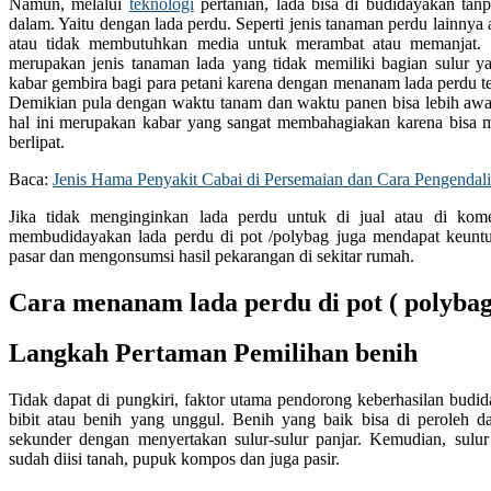
Namun, melalui
teknologi
pertanian, lada bisa di budidayakan tan
dalam. Yaitu dengan lada perdu. Seperti jenis tanaman perdu lainnya 
atau tidak membutuhkan media untuk merambat atau memanjat. 
merupakan jenis tanaman lada yang tidak memiliki bagian sulur y
kabar gembira bagi para petani karena dengan menanam lada perdu ter
Demikian pula dengan waktu tanam dan waktu panen bisa lebih awal
hal ini merupakan kabar yang sangat membahagiakan karena bisa 
berlipat.
Baca:
Jenis Hama Penyakit Cabai di Persemaian dan Cara Pengendal
Jika tidak menginginkan lada perdu untuk di jual atau di kome
membudidayakan lada perdu di pot /polybag juga mendapat keuntu
pasar dan mengonsumsi hasil pekarangan di sekitar rumah.
Cara menanam lada perdu di pot ( polybag
Langkah Pertaman Pemilihan benih
Tidak dapat di pungkiri, faktor utama pendorong keberhasilan budid
bibit atau benih yang unggul. Benih yang baik bisa di peroleh d
sekunder dengan menyertakan sulur-sulur panjar. Kemudian, sulu
sudah diisi tanah, pupuk kompos dan juga pasir.