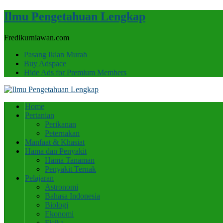
Ilmu Pengetahuan Lengkap
Fredikurniawan.com
Pasang Iklan Murah
Buy Adspace
Hide Ads for Premium Members
Home
Pertanian
Perikanan
Peternakan
Manfaat & Khasiat
Hama dan Penyakit
Hama Tanaman
Penyakit Ternak
Pelajaran
Astronomi
Bahasa Indonesia
Biologi
Ekonomi
Fisika