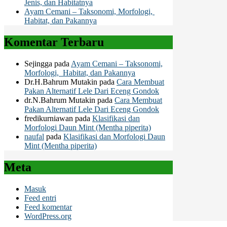
Jenis, dan Habitatnya
Ayam Cemani – Taksonomi, Morfologi,
Habitat, dan Pakannya
Komentar Terbaru
Sejingga
pada
Ayam Cemani – Taksonomi,
Morfologi, Habitat, dan Pakannya
Dr.H.Bahrum Mutakin
pada
Cara Membuat
Pakan Alternatif Lele Dari Eceng Gondok
dr.N.Bahrum Mutakin
pada
Cara Membuat
Pakan Alternatif Lele Dari Eceng Gondok
fredikurniawan
pada
Klasifikasi dan
Morfologi Daun Mint (Mentha piperita)
naufal
pada
Klasifikasi dan Morfologi Daun
Mint (Mentha piperita)
Meta
Masuk
Feed entri
Feed komentar
WordPress.org