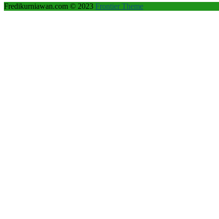
Fredikurniawan.com © 2023
Frontier Theme