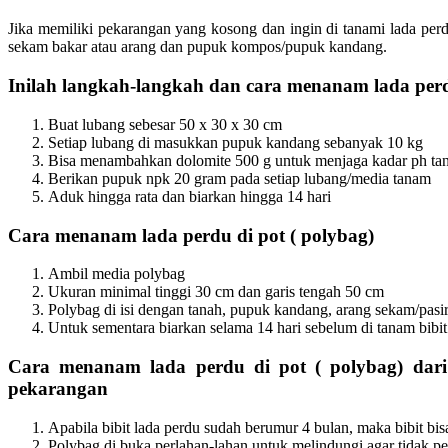
Jika memiliki pekarangan yang kosong dan ingin di tanami lada per
sekam bakar atau arang dan pupuk kompos/pupuk kandang.
Inilah langkah-langkah dan
cara menanam lada per
Buat lubang sebesar 50 x 30 x 30 cm
Setiap lubang di masukkan pupuk kandang sebanyak 10 kg
Bisa menambahkan dolomite 500 g untuk menjaga kadar ph ta
Berikan pupuk npk 20 gram pada setiap lubang/media tanam
Aduk hingga rata dan biarkan hingga 14 hari
Cara menanam lada perdu di pot ( polybag)
Ambil media polybag
Ukuran minimal tinggi 30 cm dan garis tengah 50 cm
Polybag di isi dengan tanah, pupuk kandang, arang sekam/pasi
Untuk sementara biarkan selama 14 hari sebelum di tanam bibit
Cara menanam lada perdu di pot ( polybag)
dari
pekarangan
Apabila bibit lada perdu sudah berumur 4 bulan, maka bibit bis
Polybag di buka perlahan-lahan untuk melindungi agar tidak p