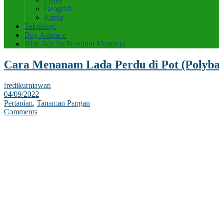
Geografi
Kimia
Teknologi
Buy Adspace
Hide Ads for Premium Members
Cara Menanam Lada Perdu di Pot (Polyba
fredikurniawan
04/09/2022
Pertanian
,
Tanaman Pangan
Comments