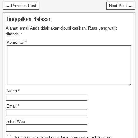
← Previous Post
Next Post →
Tinggalkan Balasan
Alamat email Anda tidak akan dipublikasikan.
Ruas yang wajib
ditandai
*
Komentar
*
Nama
*
Email
*
Situs Web
Beritahu saya akan tindak lanjut komentar melalui surel.