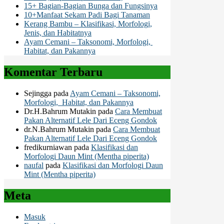
15+ Bagian-Bagian Bunga dan Fungsinya
10+Manfaat Sekam Padi Bagi Tanaman
Kerang Bambu – Klasifikasi, Morfologi,
Jenis, dan Habitatnya
Ayam Cemani – Taksonomi, Morfologi,
Habitat, dan Pakannya
Komentar Terbaru
Sejingga
pada
Ayam Cemani – Taksonomi,
Morfologi, Habitat, dan Pakannya
Dr.H.Bahrum Mutakin
pada
Cara Membuat
Pakan Alternatif Lele Dari Eceng Gondok
dr.N.Bahrum Mutakin
pada
Cara Membuat
Pakan Alternatif Lele Dari Eceng Gondok
fredikurniawan
pada
Klasifikasi dan
Morfologi Daun Mint (Mentha piperita)
naufal
pada
Klasifikasi dan Morfologi Daun
Mint (Mentha piperita)
Meta
Masuk