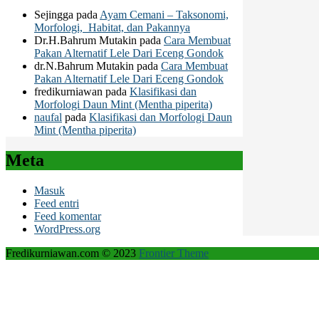
Sejingga
pada
Ayam Cemani – Taksonomi,
Morfologi, Habitat, dan Pakannya
Dr.H.Bahrum Mutakin
pada
Cara Membuat
Pakan Alternatif Lele Dari Eceng Gondok
dr.N.Bahrum Mutakin
pada
Cara Membuat
Pakan Alternatif Lele Dari Eceng Gondok
fredikurniawan
pada
Klasifikasi dan
Morfologi Daun Mint (Mentha piperita)
naufal
pada
Klasifikasi dan Morfologi Daun
Mint (Mentha piperita)
Meta
Masuk
Feed entri
Feed komentar
WordPress.org
Fredikurniawan.com © 2023
Frontier Theme