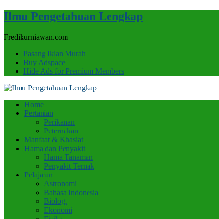
Ilmu Pengetahuan Lengkap
Fredikurniawan.com
Pasang Iklan Murah
Buy Adspace
Hide Ads for Premium Members
Home
Pertanian
Perikanan
Peternakan
Manfaat & Khasiat
Hama dan Penyakit
Hama Tanaman
Penyakit Ternak
Pelajaran
Astronomi
Bahasa Indonesia
Biologi
Ekonomi
Fisika