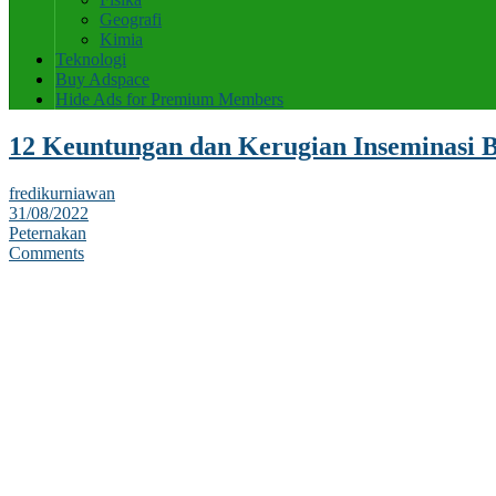
Geografi
Kimia
Teknologi
Buy Adspace
Hide Ads for Premium Members
12 Keuntungan dan Kerugian Inseminasi 
fredikurniawan
31/08/2022
Peternakan
Comments