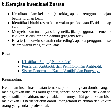
b.Kerugian Inseminasi Buatan
Kesulitan dalam kelahiran (distokia), apabila penggunaan peja
betina turunan kecil.
Identifikasi birahi (estrus) dan waktu pelaksanaan IB tidak tet
kebuntingan.
Menyebabkan turunnya sifat genetik, jika penggunaan semen be
lakukan seleksi terlebih dahulu (progeny test).
Bisa terjadi kawin sedarah (inbreeding), apabila penggunaan s
dalam waktu yang cukup lama.
Baca:
Klasifikasi Singa ( Pantrera leo)
Pengertian Antibiotik dan Penggolongan Antibiotik
Sistem Pencernaan Katak (Amfibi) dan Fungsinya
Kesimpulan:
Kelebihan inseminasi buatan ternak sapi, kambing dan domba sangat 
meningkatkan kualitas mutu genetik, seperti bobot badan, fisik dan 
nya kesulitan kelahiran, menyebabkan turunnya sifat genetik dan bisa
melakukan IB harus terlebih dahulu mengetahui kelebihan dan kekur
orang yang sudah profesional.