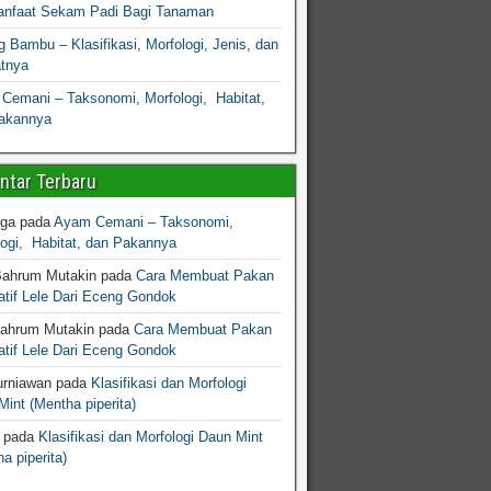
nfaat Sekam Padi Bagi Tanaman
 Bambu – Klasifikasi, Morfologi, Jenis, dan
atnya
Cemani – Taksonomi, Morfologi, Habitat,
akannya
tar Terbaru
gga
pada
Ayam Cemani – Taksonomi,
logi, Habitat, dan Pakannya
Bahrum Mutakin
pada
Cara Membuat Pakan
atif Lele Dari Eceng Gondok
Bahrum Mutakin
pada
Cara Membuat Pakan
atif Lele Dari Eceng Gondok
urniawan
pada
Klasifikasi dan Morfologi
int (Mentha piperita)
pada
Klasifikasi dan Morfologi Daun Mint
a piperita)