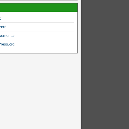
k
ntri
komentar
ress.org