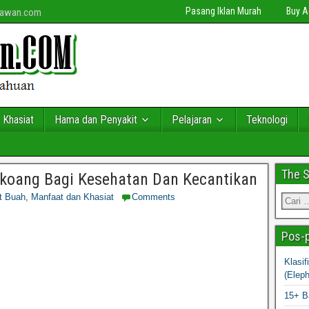
Pasang Iklan Murah
Buy 
niawan.com
 Khasiat
Hama dan Penyakit
Pelajaran
Teknologi
The 
koang Bagi Kesehatan Dan Kecantikan
t Buah
,
Manfaat dan Khasiat
Comments
Pos-p
Klasi
(Elep
15+ B