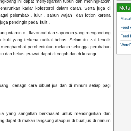
bengkoang ini dapat menyegarkan tubuh dan meningkatkan
Meta
enurunkan kadar kolesterol dalam darah. Serta juga di
agai pelembab , lulur , sabun wajah dan lotion karena
Masu
juga pendingin pada kulit .
Feed e
ng vitamin c , flavonoid dan saponoin yang mengandung
Feed 
ulit yang terkena radikal bebas. Selain itu zat fenolik
WordP
 menghambat pembentukan melanin sehingga perubahan
ri dan bekas jerawat dapat di cegah dan di kurangi .
oang denagn cara dibuat jus dan di minum setiap pagi
 yang sangatlah berkhasiat untuk mendinginkan dan
 dapat di makan langsung ataupun di buat jus di minum