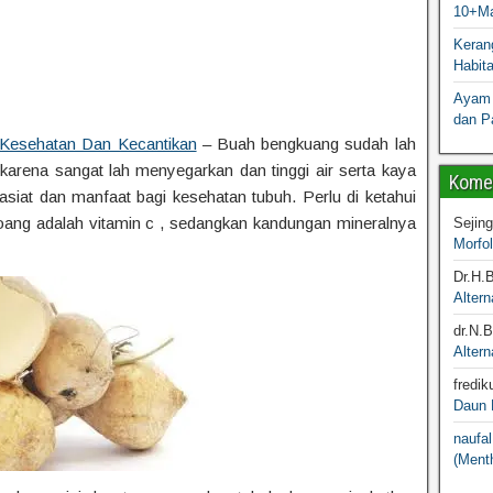
10+Ma
Kerang
Habit
Ayam 
dan P
 Kesehatan Dan Kecantikan
– Buah bengkuang sudah lah
karena sangat lah menyegarkan dan tinggi air serta kaya
Komen
asiat dan manfaat bagi kesehatan tubuh. Perlu di ketahui
koang adalah vitamin c , sedangkan kandungan mineralnya
Sejin
Morfo
Dr.H.
Altern
dr.N.
Altern
fredik
Daun M
naufal
(Menth