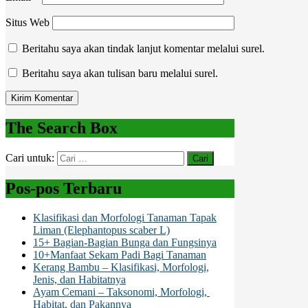
Situs Web
Beritahu saya akan tindak lanjut komentar melalui surel.
Beritahu saya akan tulisan baru melalui surel.
The Search Box
Cari untuk:
Pos-pos Terbaru
Klasifikasi dan Morfologi Tanaman Tapak
Liman (Elephantopus scaber L)
15+ Bagian-Bagian Bunga dan Fungsinya
10+Manfaat Sekam Padi Bagi Tanaman
Kerang Bambu – Klasifikasi, Morfologi,
Jenis, dan Habitatnya
Ayam Cemani – Taksonomi, Morfologi,
Habitat, dan Pakannya