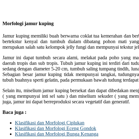
Morfologi jamur kuping
Jamur kuping memiliki buah berwarna coklat tua kemerahan dan ber
bertekstur kenyal dan tumbuh dialam dibatang pohon mati yan
merupakan salah satu kelompok jelly fungi dan mempunyai tekstur je
Jamur ini dapat tumbuh secara alami, melakat pada poho yang m
daerah tropis dan sub tropis. Tubuh jamur kuping ini terdiri dari t
sedang dengan diameter 5-20 cm, tumbuh saling tumpang tindih, lu
Sebagian besar jamur kuping tidak mempunyai tangkai, tudungnya
tubuh buahnya sperti gelatin, pada permukaan bawah tudung terdapat p
Selain itu, miselium jamur kuping bersekat dan dapat dibedakan me
( yang mempunyai inti sel satu ) dan miselium sekuder ( yang mempu
juga, jamur ini dapat berreproduksi secara vegetatif dan generatif.
Baca juga :
Klasifikasi dan Morfologi Ciplukan
Klasifikasi dan Morfologi Eceng Gondok
Klasifikasi dan Morfologi Bunga Kenanga