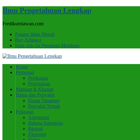
Ilmu Pengetahuan Lengkap
Fredikurniawan.com
Pasang Iklan Murah
Buy Adspace
Hide Ads for Premium Members
Home
Pertanian
Perikanan
Peternakan
Manfaat & Khasiat
Hama dan Penyakit
Hama Tanaman
Penyakit Ternak
Pelajaran
Astronomi
Bahasa Indonesia
Biologi
Ekonomi
Fisika