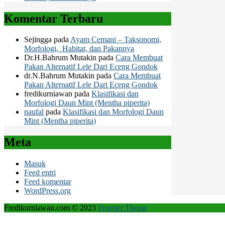
Komentar Terbaru
Sejingga
pada
Ayam Cemani – Taksonomi,
Morfologi, Habitat, dan Pakannya
Dr.H.Bahrum Mutakin
pada
Cara Membuat
Pakan Alternatif Lele Dari Eceng Gondok
dr.N.Bahrum Mutakin
pada
Cara Membuat
Pakan Alternatif Lele Dari Eceng Gondok
fredikurniawan
pada
Klasifikasi dan
Morfologi Daun Mint (Mentha piperita)
naufal
pada
Klasifikasi dan Morfologi Daun
Mint (Mentha piperita)
Meta
Masuk
Feed entri
Feed komentar
WordPress.org
Fredikurniawan.com © 2023
Frontier Theme