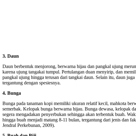
3. Daun
Daun berbentuk menjorong, berwarna hijau dan pangkal ujung merunc
karena ujung tangakai tumpul. Pertulangan duan menyirip, dan memilik
pangkal ujung hingga terusan dari tangkai daun. Selain itu, daun ju
tergantung dengan spesiesnya.
4. Bunga
Bunga pada tanaman kopi memiliki ukuran relatif kecil, mahkota ber
semerbak. Kelopak bunga berwarna hijau. Bunga dewasa, kelopak 
segera mengadakan penyerbukan sehingga akan terbentuk buah. Wakt
hingga buah menjadi matang 8-11 bulan, tergantung dari jenis dan fa
Jendral Perkebunan, 2009).
5. Buah dan Biji