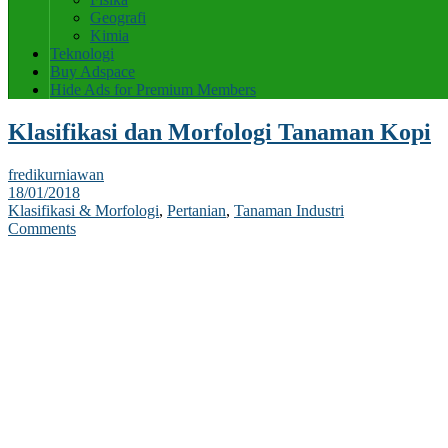
Geografi
Kimia
Teknologi
Buy Adspace
Hide Ads for Premium Members
Klasifikasi dan Morfologi Tanaman Kopi
fredikurniawan
18/01/2018
Klasifikasi & Morfologi
,
Pertanian
,
Tanaman Industri
Comments