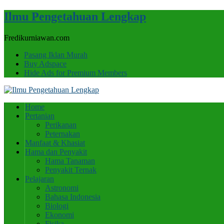
Ilmu Pengetahuan Lengkap
Fredikurniawan.com
Pasang Iklan Murah
Buy Adspace
Hide Ads for Premium Members
Home
Pertanian
Perikanan
Peternakan
Manfaat & Khasiat
Hama dan Penyakit
Hama Tanaman
Penyakit Ternak
Pelajaran
Astronomi
Bahasa Indonesia
Biologi
Ekonomi
Fisika