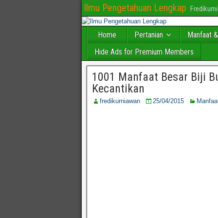
Ilmu Pengetahuan Lengkap
Fredikur
Home
Pertanian
Manfaat &
Hide Ads for Premium Members
1001 Manfaat Besar Biji 
Kecantikan
fredikurniawan
25/04/2015
Manfaat