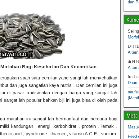
dan P
Komen
Sejin
Morfo
Dr.H.
Altern
dr.N.
 Matahari Bagi Kesehatan Dan Kecantikan
Altern
fredik
rupakan saah satu cemilan yang sangt lah menyehatkan
Daun M
but dan juga sangatlah kaya nutris . Dan cemilan ini juga
naufal
pai di pasar tradisionlan dengan harga yang sangat lah
(Menth
 sangat lah populer bahkan biji ini juga bisa di olah pada
Meta
ga matahari ini sangat lah bermanfaat dan berguna bagi
ilki kandungan energi ,karbohidrat , protein , lemak ,
Masu
tothenic acid , pyridoxine , thiamin , vitamin A.C.E , sodium
Feed e