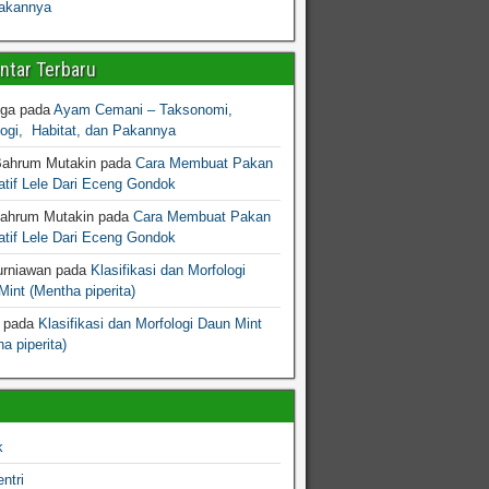
akannya
tar Terbaru
gga
pada
Ayam Cemani – Taksonomi,
logi, Habitat, dan Pakannya
Bahrum Mutakin
pada
Cara Membuat Pakan
atif Lele Dari Eceng Gondok
Bahrum Mutakin
pada
Cara Membuat Pakan
atif Lele Dari Eceng Gondok
urniawan
pada
Klasifikasi dan Morfologi
int (Mentha piperita)
pada
Klasifikasi dan Morfologi Daun Mint
a piperita)
k
ntri