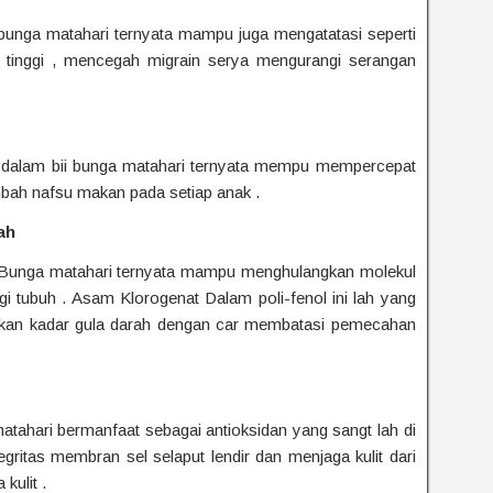
unga matahari ternyata mampu juga mengatatasi seperti
 tinggi , mencegah migrain serya mengurangi serangan
alam bii bunga matahari ternyata mempu mempercepat
ah nafsu makan pada setiap anak .
ah
i Bunga matahari ternyata mampu menghulangkan molekul
i tubuh . Asam Klorogenat Dalam poli-fenol ini lah yang
an kadar gula darah dengan car membatasi pemecahan
atahari bermanfaat sebagai antioksidan yang sangt lah di
egritas membran sel selaput lendir dan menjaga kulit dari
kulit .