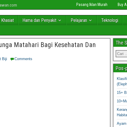
Pasang Iklan Murah
Buy 
niawan.com
 Khasiat
Hama dan Penyakit
Pelajaran
Teknologi
The 
Bunga Matahari Bagi Kesehatan Dan
 Biji
Comments
Pos-p
Klasi
(Elep
15+ B
10+Ma
Kerang
Habit
Ayam 