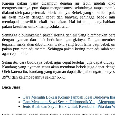
Karena pakan yang dicampur dengan air lebih mudah diko
mengonsumsinya pun dapat mengonsumsi seluruhnya tanpa memikir
dialami oleh para peternak bebek lainnya. Bebek yang diberikan pa
air akan makan dengan cepat dan banyak, sehingga bebek lain
mendapatkan sedikit sekali sisa pakan. Hal ini tentu menyebabk
pakan kesulitan untuk memproduksi telur.
Sehingga dibutuhkanlah pakan kering dan air yang ditempatkan be
dengan nyaman dan tidak berkekurangan gizinya. Dengan membe
terpisah, maka akan dibutuhkan waktu yang lebih lama bagi bebek
pakan pun menjadi merata. Sehingga pakan kering menjadi salah sat
agar cepat bertelur.
Selain itu, cara budidaya bebek agar cepat bertelur juga dapat diup
Kandang yang nyaman tentu akan membuat bebek juga dapat denga
Oleh karena itu, kandang yang nyaman dapat dicapai dengan menyes
o
39
C dan kelembabannya sekitar 65%.
Baca Juga:
Cara Memilih Lokasi Kolam/Tambak Ideal Budidaya Ik
Cara Menanam Sawi Secara Hidroponik Yang Mengunt
Jenis Buah dan Sayur Baik Untuk Kesuburan Pria dan W