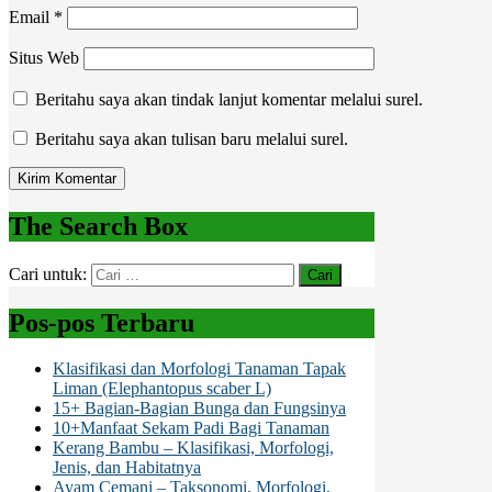
Email
*
Situs Web
Beritahu saya akan tindak lanjut komentar melalui surel.
Beritahu saya akan tulisan baru melalui surel.
The Search Box
Cari untuk:
Pos-pos Terbaru
Klasifikasi dan Morfologi Tanaman Tapak
Liman (Elephantopus scaber L)
15+ Bagian-Bagian Bunga dan Fungsinya
10+Manfaat Sekam Padi Bagi Tanaman
Kerang Bambu – Klasifikasi, Morfologi,
Jenis, dan Habitatnya
Ayam Cemani – Taksonomi, Morfologi,