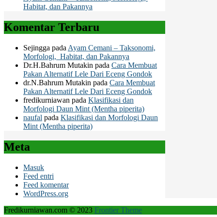
Habitat, dan Pakannya
Komentar Terbaru
Sejingga
pada
Ayam Cemani – Taksonomi,
Morfologi, Habitat, dan Pakannya
Dr.H.Bahrum Mutakin
pada
Cara Membuat
Pakan Alternatif Lele Dari Eceng Gondok
dr.N.Bahrum Mutakin
pada
Cara Membuat
Pakan Alternatif Lele Dari Eceng Gondok
fredikurniawan
pada
Klasifikasi dan
Morfologi Daun Mint (Mentha piperita)
naufal
pada
Klasifikasi dan Morfologi Daun
Mint (Mentha piperita)
Meta
Masuk
Feed entri
Feed komentar
WordPress.org
Fredikurniawan.com © 2023
Frontier Theme