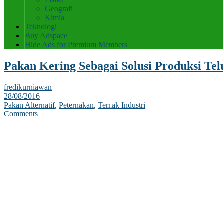
Geografi
Kimia
Teknologi
Buy Adspace
Hide Ads for Premium Members
Pakan Kering Sebagai Solusi Produksi Te
fredikurniawan
28/08/2016
Pakan Alternatif
,
Peternakan
,
Ternak Industri
Comments