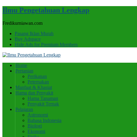
Ilmu Pengetahuan Lengkap
Fredikurniawan.com
Pasang Iklan Murah
Buy Adspace
Hide Ads for Premium Members
Home
Pertanian
Perikanan
Peternakan
Manfaat & Khasiat
Hama dan Penyakit
Hama Tanaman
Penyakit Ternak
Pelajaran
Astronomi
Bahasa Indonesia
Biologi
Ekonomi
Fisika