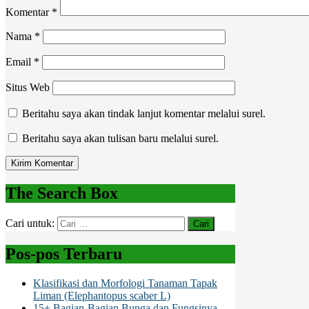
Komentar
*
Nama
*
Email
*
Situs Web
Beritahu saya akan tindak lanjut komentar melalui surel.
Beritahu saya akan tulisan baru melalui surel.
The Search Box
Cari untuk:
Pos-pos Terbaru
Klasifikasi dan Morfologi Tanaman Tapak
Liman (Elephantopus scaber L)
15+ Bagian-Bagian Bunga dan Fungsinya