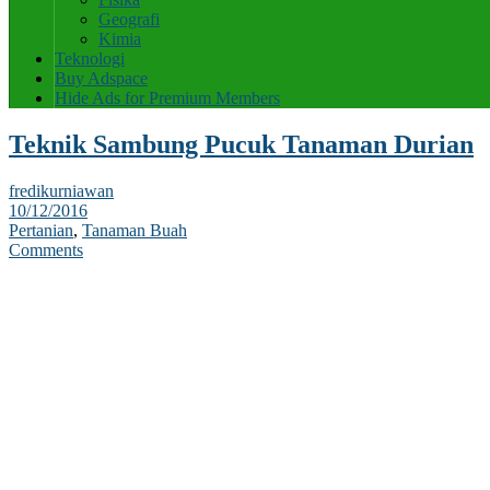
Geografi
Kimia
Teknologi
Buy Adspace
Hide Ads for Premium Members
Teknik Sambung Pucuk Tanaman Durian
fredikurniawan
10/12/2016
Pertanian
,
Tanaman Buah
Comments