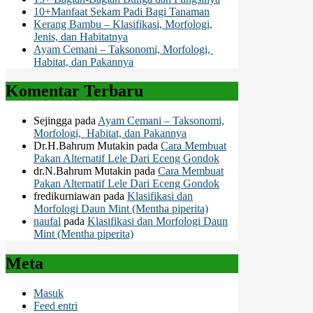
10+Manfaat Sekam Padi Bagi Tanaman
Kerang Bambu – Klasifikasi, Morfologi,
Jenis, dan Habitatnya
Ayam Cemani – Taksonomi, Morfologi,
Habitat, dan Pakannya
Komentar Terbaru
Sejingga
pada
Ayam Cemani – Taksonomi,
Morfologi, Habitat, dan Pakannya
Dr.H.Bahrum Mutakin
pada
Cara Membuat
Pakan Alternatif Lele Dari Eceng Gondok
dr.N.Bahrum Mutakin
pada
Cara Membuat
Pakan Alternatif Lele Dari Eceng Gondok
fredikurniawan
pada
Klasifikasi dan
Morfologi Daun Mint (Mentha piperita)
naufal
pada
Klasifikasi dan Morfologi Daun
Mint (Mentha piperita)
Meta
Masuk
Feed entri