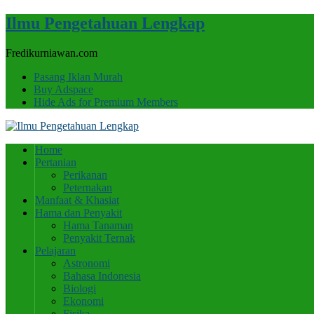
Ilmu Pengetahuan Lengkap
Fredikurniawan.com
Pasang Iklan Murah
Buy Adspace
Hide Ads for Premium Members
Home
Pertanian
Perikanan
Peternakan
Manfaat & Khasiat
Hama dan Penyakit
Hama Tanaman
Penyakit Ternak
Pelajaran
Astronomi
Bahasa Indonesia
Biologi
Ekonomi
Fisika