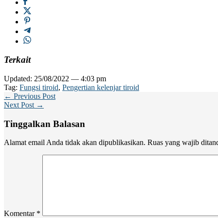
Terkait
Updated: 25/08/2022 — 4:03 pm
Tag:
Fungsi tiroid
,
Pengertian kelenjar tiroid
← Previous Post
Next Post →
Tinggalkan Balasan
Alamat email Anda tidak akan dipublikasikan.
Ruas yang wajib ditan
Komentar
*