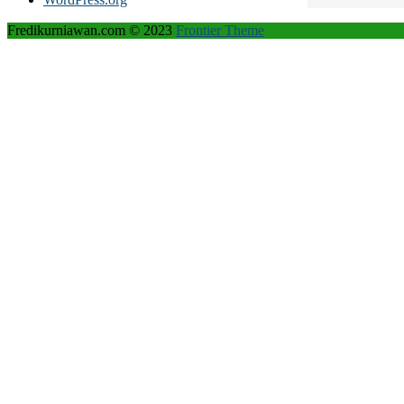
Fredikurniawan.com © 2023
Frontier Theme