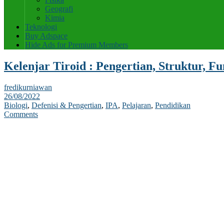
Geografi
Kimia
Teknologi
Buy Adspace
Hide Ads for Premium Members
Kelenjar Tiroid : Pengertian, Struktur, F
fredikurniawan
26/08/2022
Biologi
,
Defenisi & Pengertian
,
IPA
,
Pelajaran
,
Pendidikan
Comments