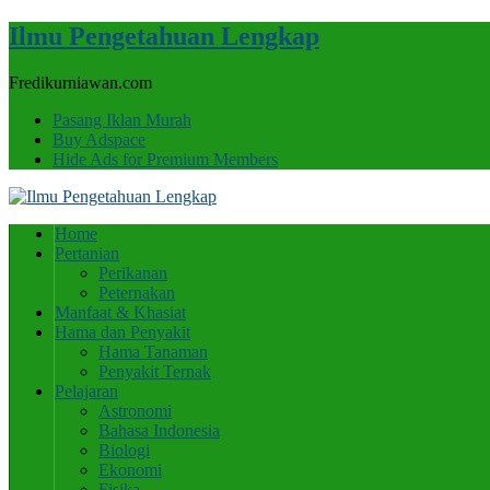
Ilmu Pengetahuan Lengkap
Fredikurniawan.com
Pasang Iklan Murah
Buy Adspace
Hide Ads for Premium Members
Home
Pertanian
Perikanan
Peternakan
Manfaat & Khasiat
Hama dan Penyakit
Hama Tanaman
Penyakit Ternak
Pelajaran
Astronomi
Bahasa Indonesia
Biologi
Ekonomi
Fisika