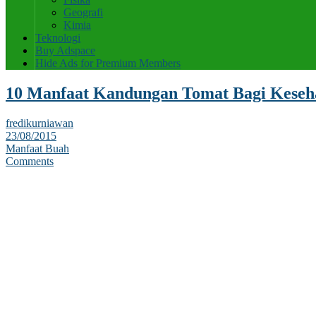
Geografi
Kimia
Teknologi
Buy Adspace
Hide Ads for Premium Members
10 Manfaat Kandungan Tomat Bagi Keseh
fredikurniawan
23/08/2015
Manfaat Buah
Comments