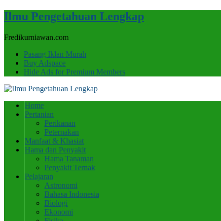
Ilmu Pengetahuan Lengkap
Fredikurniawan.com
Pasang Iklan Murah
Buy Adspace
Hide Ads for Premium Members
Home
Pertanian
Perikanan
Peternakan
Manfaat & Khasiat
Hama dan Penyakit
Hama Tanaman
Penyakit Ternak
Pelajaran
Astronomi
Bahasa Indonesia
Biologi
Ekonomi
Fisika