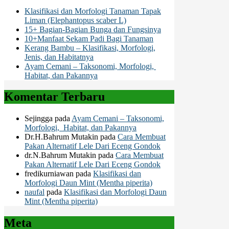
Klasifikasi dan Morfologi Tanaman Tapak
Liman (Elephantopus scaber L)
15+ Bagian-Bagian Bunga dan Fungsinya
10+Manfaat Sekam Padi Bagi Tanaman
Kerang Bambu – Klasifikasi, Morfologi,
Jenis, dan Habitatnya
Ayam Cemani – Taksonomi, Morfologi,
Habitat, dan Pakannya
Komentar Terbaru
Sejingga
pada
Ayam Cemani – Taksonomi,
Morfologi, Habitat, dan Pakannya
Dr.H.Bahrum Mutakin
pada
Cara Membuat
Pakan Alternatif Lele Dari Eceng Gondok
dr.N.Bahrum Mutakin
pada
Cara Membuat
Pakan Alternatif Lele Dari Eceng Gondok
fredikurniawan
pada
Klasifikasi dan
Morfologi Daun Mint (Mentha piperita)
naufal
pada
Klasifikasi dan Morfologi Daun
Mint (Mentha piperita)
Meta