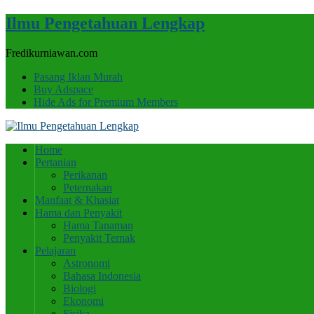
Ilmu Pengetahuan Lengkap
Fredikurniawan.com
Pasang Iklan Murah
Buy Adspace
Hide Ads for Premium Members
Home
Pertanian
Perikanan
Peternakan
Manfaat & Khasiat
Hama dan Penyakit
Hama Tanaman
Penyakit Ternak
Pelajaran
Astronomi
Bahasa Indonesia
Biologi
Ekonomi
Fisika