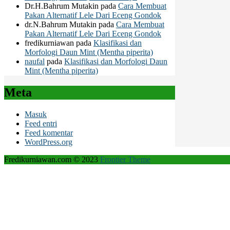
Dr.H.Bahrum Mutakin
pada
Cara Membuat
Pakan Alternatif Lele Dari Eceng Gondok
dr.N.Bahrum Mutakin
pada
Cara Membuat
Pakan Alternatif Lele Dari Eceng Gondok
fredikurniawan
pada
Klasifikasi dan
Morfologi Daun Mint (Mentha piperita)
naufal
pada
Klasifikasi dan Morfologi Daun
Mint (Mentha piperita)
Meta
Masuk
Feed entri
Feed komentar
WordPress.org
Fredikurniawan.com © 2023
Frontier Theme