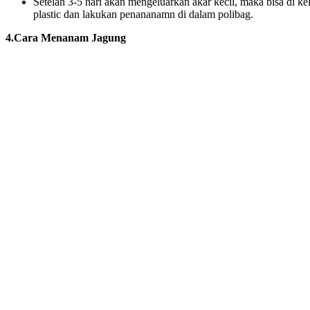
Setelah 3-5 hari akan mengeluarkan akar kecil, maka bisa di kel
plastic dan lakukan penananamn di dalam polibag.
4.Cara Menanam Jagung