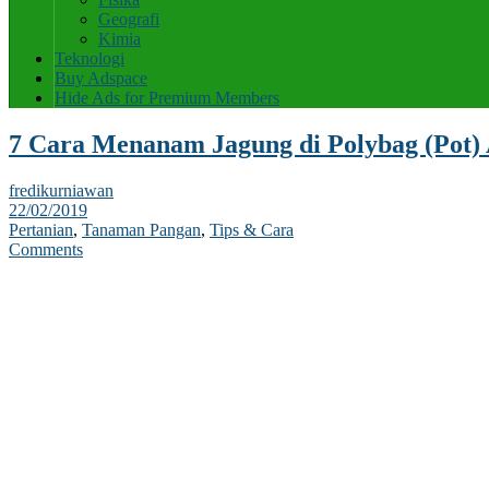
Geografi
Kimia
Teknologi
Buy Adspace
Hide Ads for Premium Members
7 Cara Menanam Jagung di Polybag (Pot)
fredikurniawan
22/02/2019
Pertanian
,
Tanaman Pangan
,
Tips & Cara
Comments