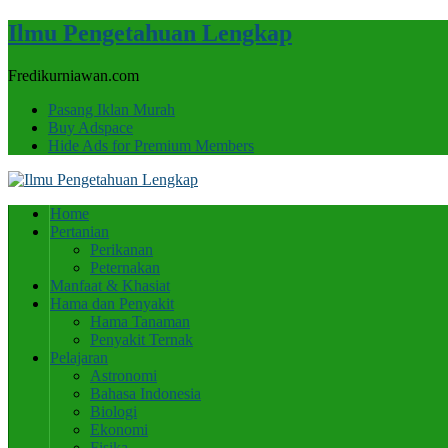
Ilmu Pengetahuan Lengkap
Fredikurniawan.com
Pasang Iklan Murah
Buy Adspace
Hide Ads for Premium Members
Home
Pertanian
Perikanan
Peternakan
Manfaat & Khasiat
Hama dan Penyakit
Hama Tanaman
Penyakit Ternak
Pelajaran
Astronomi
Bahasa Indonesia
Biologi
Ekonomi
Fisika