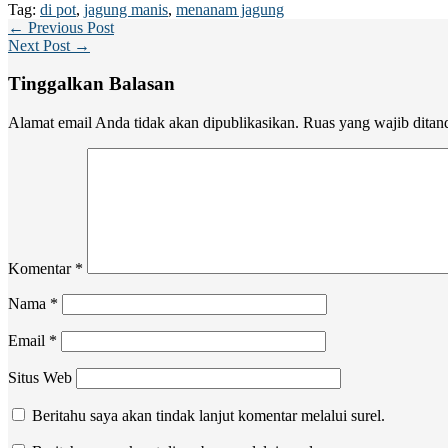
Tag:
di pot
,
jagung manis
,
menanam jagung
← Previous Post
Next Post →
Tinggalkan Balasan
Alamat email Anda tidak akan dipublikasikan.
Ruas yang wajib ditan
Komentar
*
Nama
*
Email
*
Situs Web
Beritahu saya akan tindak lanjut komentar melalui surel.