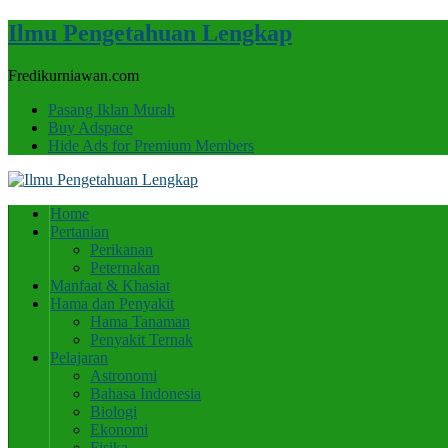
Ilmu Pengetahuan Lengkap
Fredikurniawan.com
Pasang Iklan Murah
Buy Adspace
Hide Ads for Premium Members
Home
Pertanian
Perikanan
Peternakan
Manfaat & Khasiat
Hama dan Penyakit
Hama Tanaman
Penyakit Ternak
Pelajaran
Astronomi
Bahasa Indonesia
Biologi
Ekonomi
Fisika