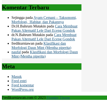
Komentar Terbaru
Sejingga
pada
Ayam Cemani – Taksonomi,
Morfologi, Habitat, dan Pakannya
Dr.H.Bahrum Mutakin
pada
Cara Membuat
Pakan Alternatif Lele Dari Eceng Gondok
dr.N.Bahrum Mutakin
pada
Cara Membuat
Pakan Alternatif Lele Dari Eceng Gondok
fredikurniawan
pada
Klasifikasi dan
Morfologi Daun Mint (Mentha piperita)
naufal
pada
Klasifikasi dan Morfologi Daun
Mint (Mentha piperita)
Meta
Masuk
Feed entri
Feed komentar
WordPress.org
Fredikurniawan.com © 2023
Frontier Theme