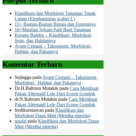
Pos-pos Terbaru
Klasifikasi dan Morfologi Tanaman Tapak
Liman (Elephantopus scaber L)
15+ Bagian-Bagian Bunga dan Fungsinya
10+Manfaat Sekam Padi Bagi Tanaman
Kerang Bambu – Klasifikasi, Morfologi,
Jenis, dan Habitatnya
Ayam Cemani – Taksonomi, Morfologi,
Habitat, dan Pakannya
Komentar Terbaru
Sejingga
pada
Ayam Cemani – Taksonomi,
Morfologi, Habitat, dan Pakannya
Dr.H.Bahrum Mutakin
pada
Cara Membuat
Pakan Alternatif Lele Dari Eceng Gondok
dr.N.Bahrum Mutakin
pada
Cara Membuat
Pakan Alternatif Lele Dari Eceng Gondok
fredikurniawan
pada
Klasifikasi dan
Morfologi Daun Mint (Mentha piperita)
naufal
pada
Klasifikasi dan Morfologi Daun
Mint (Mentha piperita)