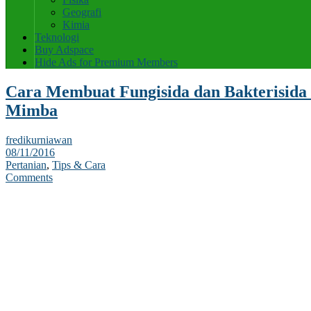
Geografi
Kimia
Teknologi
Buy Adspace
Hide Ads for Premium Members
Cara Membuat Fungisida dan Bakterisida
Mimba
fredikurniawan
08/11/2016
Pertanian
,
Tips & Cara
Comments