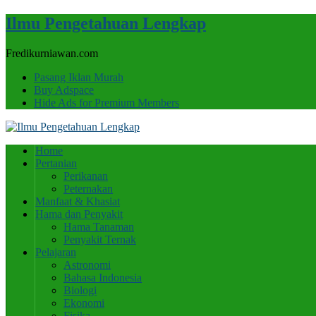
Ilmu Pengetahuan Lengkap
Fredikurniawan.com
Pasang Iklan Murah
Buy Adspace
Hide Ads for Premium Members
Home
Pertanian
Perikanan
Peternakan
Manfaat & Khasiat
Hama dan Penyakit
Hama Tanaman
Penyakit Ternak
Pelajaran
Astronomi
Bahasa Indonesia
Biologi
Ekonomi
Fisika