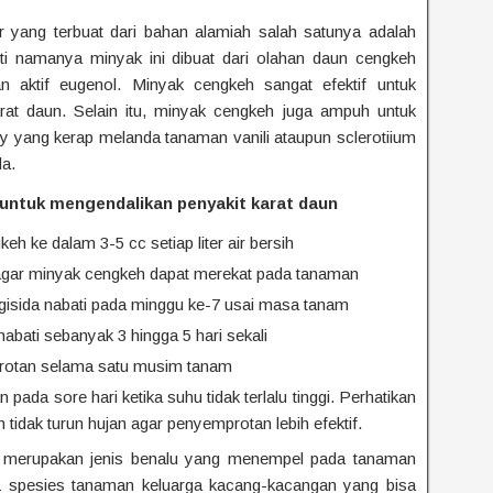
 yang terbuat dari bahan alamiah salah satunya adalah
i namanya minyak ini dibuat dari olahan daun cengkeh
n aktif eugenol. Minyak cengkeh sangat efektif untuk
at daun. Selain itu, minyak cengkeh juga ampuh untuk
 yang kerap melanda tanaman vanili ataupun sclerotiium
da.
 untuk mengendalikan penyakit karat daun
 ke dalam 3-5 cc setiap liter air bersih
agar minyak cengkeh dapat merekat pada tanaman
gisida nabati pada minggu ke-7 usai masa tanam
bati sebanyak 3 hingga 5 hari sekali
mprotan selama satu musim tanam
ada sore hari ketika suhu tidak terlalu tinggi. Perhatikan
tidak turun hujan agar penyemprotan lebih efektif.
 merupakan jenis benalu yang menempel pada tanaman
31 spesies tanaman keluarga kacang-kacangan yang bisa