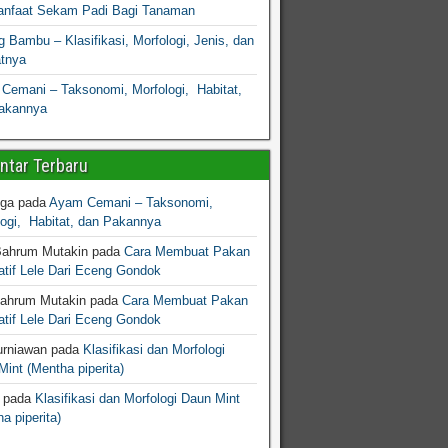
nfaat Sekam Padi Bagi Tanaman
 Bambu – Klasifikasi, Morfologi, Jenis, dan
atnya
Cemani – Taksonomi, Morfologi, Habitat,
akannya
tar Terbaru
gga
pada
Ayam Cemani – Taksonomi,
logi, Habitat, dan Pakannya
Bahrum Mutakin
pada
Cara Membuat Pakan
atif Lele Dari Eceng Gondok
Bahrum Mutakin
pada
Cara Membuat Pakan
atif Lele Dari Eceng Gondok
urniawan
pada
Klasifikasi dan Morfologi
int (Mentha piperita)
pada
Klasifikasi dan Morfologi Daun Mint
a piperita)