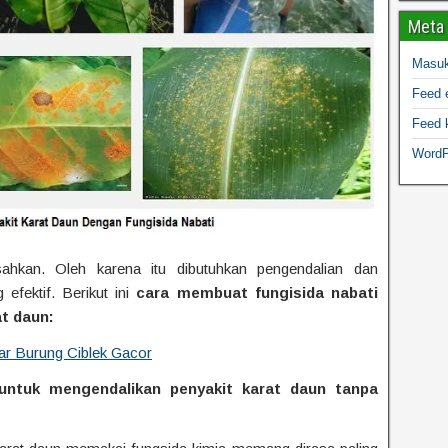
Meta
Masu
Feed e
Feed 
WordP
ahkan. Oleh karena itu dibutuhkan pengendalian dan
efektif. Berikut ini
cara membuat fungisida nabati
at daun
:
r Burung Ciblek Gacor
untuk mengendalikan penyakit karat daun
tanpa