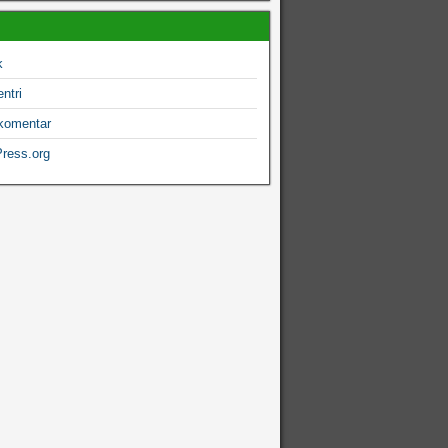
k
ntri
komentar
ress.org