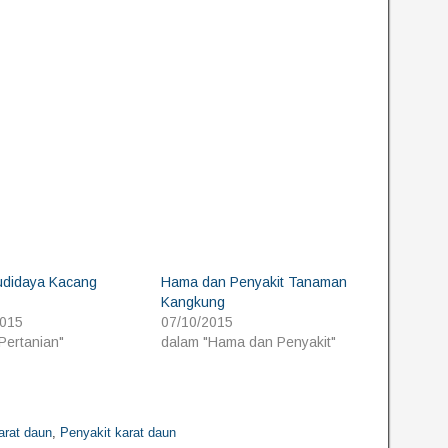
udidaya Kacang
Hama dan Penyakit Tanaman
Kangkung
2015
07/10/2015
Pertanian"
dalam "Hama dan Penyakit"
arat daun
,
Penyakit karat daun