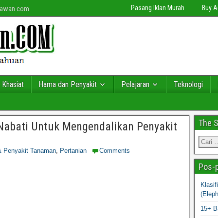
Pasang Iklan Murah
Buy 
niawan.com
 Khasiat
Hama dan Penyakit
Pelajaran
Teknologi
The 
abati Untuk Mengendalikan Penyakit
 Penyakit Tanaman
,
Pertanian
Comments
Pos-p
Klasi
(Elep
15+ B