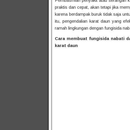
Pembasmian penyakit atau serangan k
praktis dan cepat, akan tetapi jika mem
karena berdampak buruk tidak saja unt
itu, pengendalian karat daun yang e
ramah lingkungan dengan fungisida naba
Cara membuat fungisida nabati
d
karat daun