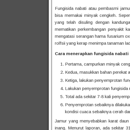
Fungisida nabati atau pembasmi jamur
bisa memakai minyak cengkeh. Sepert
yang telah disuling dengan kandunga
mematikan perkembangan penyakit kar
mengatasi serangan hama fusarium oxy
rolfsii yang kerap menimpa tanaman la
Cara
menerapkan
fungisida nabati
Pertama, campurkan minyak cengkeh
Kedua, masukkan bahan perekat 
Ketiga, lakukan penyemprotan fun
Lakukan penyemprotan fungisida na
Total ada sekitar 7-8 kali penye
Penyemprotan sebaiknya dilakukan p
kondisi cuaca sebaiknya cerah dan 
Jamur yang menyebabkan karat daun
inang. Menurut laporan, ada sekitar 