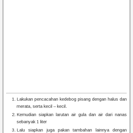
Lakukan pencacahan kedebog pisang dengan halus dan
merata, serta kecil – kecil.
Kemudian siapkan larutan air gula dan air dari nanas
sebanyak 1 liter
Lalu siapkan juga pakan tambahan lainnya dengan