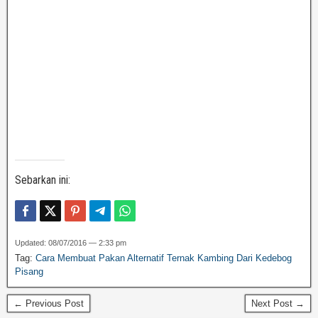
Sebarkan ini:
Updated: 08/07/2016 — 2:33 pm
Tag:
Cara Membuat Pakan Alternatif Ternak Kambing Dari Kedebog
Pisang
← Previous Post
Next Post →