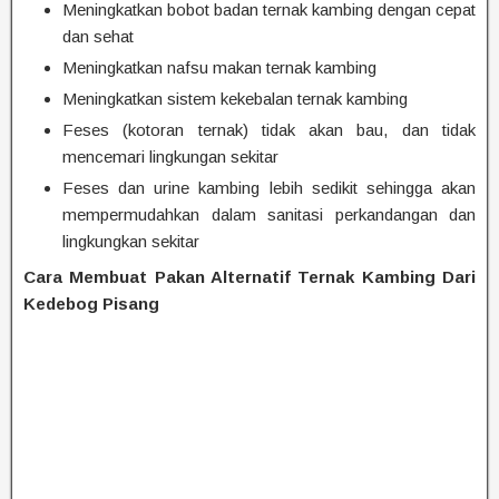
Meningkatkan bobot badan ternak kambing dengan cepat
dan sehat
Meningkatkan nafsu makan ternak kambing
Meningkatkan sistem kekebalan ternak kambing
Feses (kotoran ternak) tidak akan bau, dan tidak
mencemari lingkungan sekitar
Feses dan urine kambing lebih sedikit sehingga akan
mempermudahkan dalam sanitasi perkandangan dan
lingkungkan sekitar
Cara Membuat Pakan Alternatif Ternak Kambing Dari
Kedebog Pisang