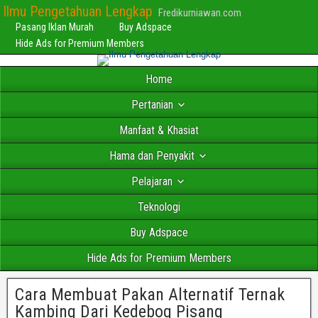
Ilmu Pengetahuan Lengkap
Fredikurniawan.com
Pasang Iklan Murah
Buy Adspace
Hide Ads for Premium Members
Home
Pertanian
Manfaat & Khasiat
Hama dan Penyakit
Pelajaran
Teknologi
Buy Adspace
Hide Ads for Premium Members
Cara Membuat Pakan Alternatif Ternak
Kambing Dari Kedebog Pisang