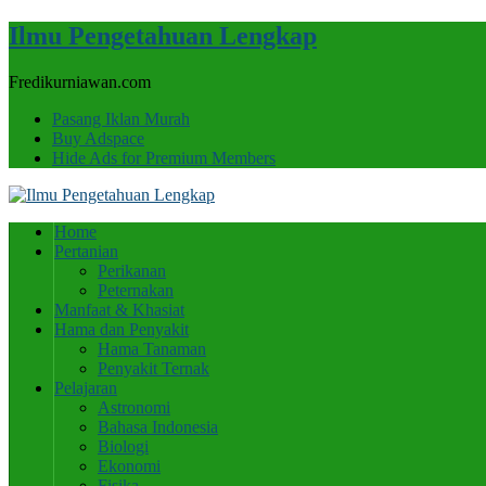
Ilmu Pengetahuan Lengkap
Fredikurniawan.com
Pasang Iklan Murah
Buy Adspace
Hide Ads for Premium Members
Home
Pertanian
Perikanan
Peternakan
Manfaat & Khasiat
Hama dan Penyakit
Hama Tanaman
Penyakit Ternak
Pelajaran
Astronomi
Bahasa Indonesia
Biologi
Ekonomi
Fisika