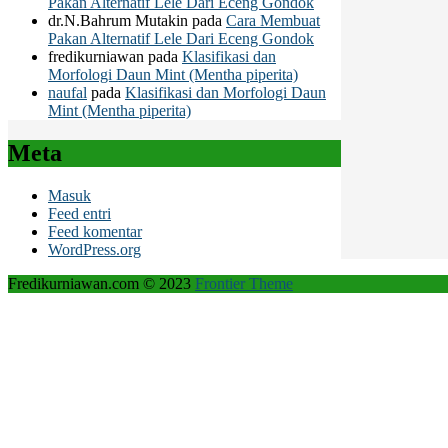
Pakan Alternatif Lele Dari Eceng Gondok
dr.N.Bahrum Mutakin
pada
Cara Membuat
Pakan Alternatif Lele Dari Eceng Gondok
fredikurniawan
pada
Klasifikasi dan
Morfologi Daun Mint (Mentha piperita)
naufal
pada
Klasifikasi dan Morfologi Daun
Mint (Mentha piperita)
Meta
Masuk
Feed entri
Feed komentar
WordPress.org
Fredikurniawan.com © 2023
Frontier Theme