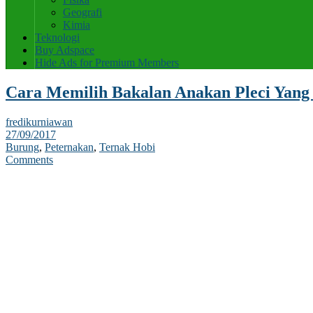
Geografi
Kimia
Teknologi
Buy Adspace
Hide Ads for Premium Members
Cara Memilih Bakalan Anakan Pleci Yang 
fredikurniawan
27/09/2017
Burung
,
Peternakan
,
Ternak Hobi
Comments