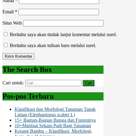
Nama
*
Email
*
Situs Web
Beritahu saya akan tindak lanjut komentar melalui surel.
Beritahu saya akan tulisan baru melalui surel.
The Search Box
Cari untuk:
Pos-pos Terbaru
Klasifikasi dan Morfologi Tanaman Tapak
Liman (Elephantopus scaber L)
15+ Bagian-Bagian Bunga dan Fungsinya
10+Manfaat Sekam Padi Bagi Tanaman
Kerang Bambu – Klasifikasi, Morfologi,