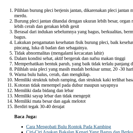
Pilihlan burung pleci berjenis jantan, dikarenakan pleci jantan
merdu.
Burung pleci jantan ditandai dengan ukuran lebih besar, organ
lebih cerah dan gerakan lebih gesit
Berasal dari indukan sebelumnya yang bagus, berkualitas, berm
bagus.
Lakukan pengamatan kesehatan fisik burung pleci, baik kesehat
pincang, luka di badan dan sebagainya.
Tidak abnormalitas (mengalami kecacatan lahir)
Dalam kondisi sehat, aktif bergerak dan nafsu makan tinggi
Memperhatikan bentuk paruh, yang baik tidak terlalu panjang d
Pilihlah usia pleci yang masih mudah berkisar umur, 20 -30 har
Warna bulu halus, cerah, dan mengkilap.
Memiliki struktuk tubuh ramping, dan struktuk kaki terlihat basa 
Kotoran tidak menempel pada dubur maupun sayapnya
Memiliki dada bidang dan lebar
Memiliki sayap lebar dan tidak mengepit
Memiliki mata besar dan agak melotot
Berdiri tegak 30-40 derajat
Baca Juga:
Cara Mengobati Bulu Rontok Pada Kambing
Ciri-Ciri Anakan Bakalan Kenari Yang Bagus dan Berkua