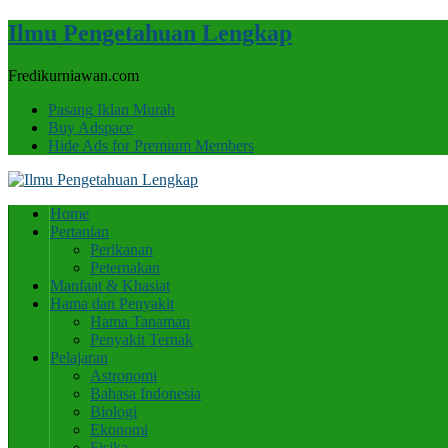
Ilmu Pengetahuan Lengkap
Fredikurniawan.com
Pasang Iklan Murah
Buy Adspace
Hide Ads for Premium Members
Home
Pertanian
Perikanan
Peternakan
Manfaat & Khasiat
Hama dan Penyakit
Hama Tanaman
Penyakit Ternak
Pelajaran
Astronomi
Bahasa Indonesia
Biologi
Ekonomi
Fisika