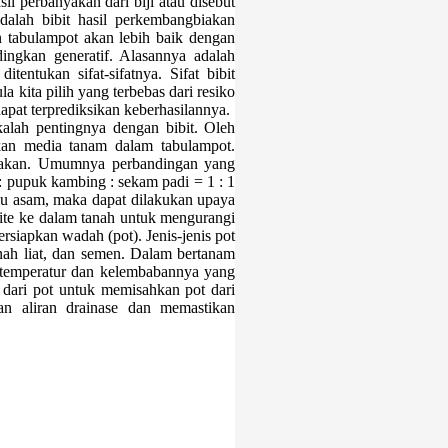
sil perbanyakan dari biji atau disebut
dalah bibit hasil perkembangbiakan
n tabulampot akan lebih baik dengan
ingkan generatif. Alasannya adalah
tentukan sifat-sifatnya. Sifat bibit
a kita pilih yang terbebas dari resiko
pat terprediksikan keberhasilannya.
alah pentingnya dengan bibit. Oleh
kan media tanam dalam tabulampot.
unakan. Umumnya perbandingan yang
 : pupuk kambing : sekam padi = 1 : 1
lalu asam, maka dapat dilakukan upaya
ite ke dalam tanah untuk mengurangi
rsiapkan wadah (pot). Jenis-jenis pot
nah liat, dan semen. Dalam bertanam
na temperatur dan kelembabannya yang
i dari pot untuk memisahkan pot dari
n aliran drainase dan memastikan