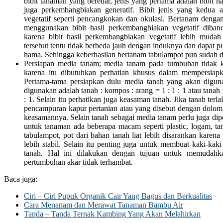
bibit tanaman yang beredar, jenis yang pertama adalah bibit ha
juga perkembangbiakan generatif. Bibit jenis yang kedua a
vegetatif seperti pencangkokan dan okulasi. Bertanam denga
menggunakan bibit hasil perkembangbiakan vegetatif diband
karena bibit hasil perkembangbiakan vegetatif lebih mudah di
tersebut tentu tidak berbeda jauh dengan induknya dan dapat pul
hama. Sehingga keberhasilan bertanam tabulampot pun sudah da
Persiapan media tanam; media tanam pada tumbuhan tidak k
karena itu dibutuhkan perhatian khusus dalam mempersiap
Pertama-tama persiapkan dulu media tanah yang akan dig
digunakan adalah tanah : kompos : arang = 1 : 1 : 1 atau tanah
: 1. Selain itu perhatikan juga keasaman tanah. Jika tanah ter
pencampuran kapur pertanian atau yang disebut dengan dolom
keasamannya. Selain tanah sebagai media tanam perlu juga dipe
untuk tanaman ada beberapa macam seperti plastic, logam, ta
tabulampot, pot dari bahan tanah liat lebih disarankan kare
lebih stabil. Selain itu penting juga untuk membuat kaki-kak
tanah. Hal ini dilakukan dengan tujuan untuk memudahka
pertumbuhan akar tidak terhambat.
Baca juga:
Ciri – Ciri Pupuk Organik Cair Yang Bagus dan Berkualitas
Cara Menanam dan Merawat Tanaman Bambu Air
Tanda – Tanda Ternak Kambing Yang Akan Melahirkan