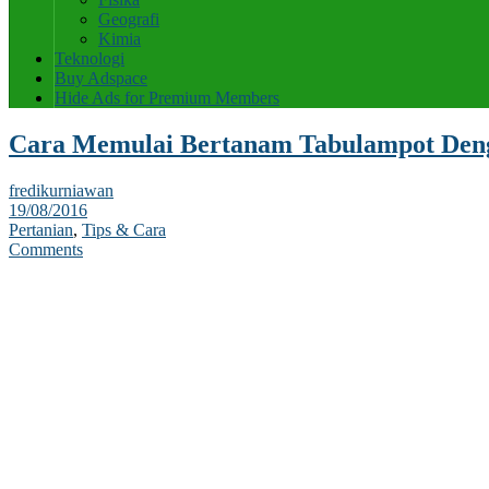
Geografi
Kimia
Teknologi
Buy Adspace
Hide Ads for Premium Members
Cara Memulai Bertanam Tabulampot Den
fredikurniawan
19/08/2016
Pertanian
,
Tips & Cara
Comments