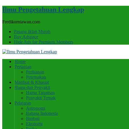
Ilmu Pengetahuan Lengkap
Fredikurniawan.com
Pasang Iklan Murah
Buy Adspace
Hide Ads for Premium Members
Home
Pertanian
Perikanan
Peternakan
Manfaat & Khasiat
Hama dan Penyakit
Hama Tanaman
Penyakit Ternak
Pelajaran
Astronomi
Bahasa Indonesia
Biologi
Ekonomi
Fisika