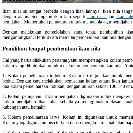
Ikan nilai ini sangat berbeda dengan ikan lainnya. Ikan nila san
dengan alami. Sedangkan ikan lain seperti
ikan mas
atau
ikan lele
pemijahan. Memerlukan pengaturan untuk mengelola agar pemijahan b
Dengan melakukan pengelolahan yang tepat, pembenihan ika
menguntungkan. Berikut cara memulai pembenihan ikan nila dengan 
Pemilihan tempat pembenihan ikan nila
Hal yang harus dilakukan pertama yaitu mempersiapkan kolam pemben
kolam yang dibutuhkan untuk melakukan pembenihan ikan nilai. Yaitu
1. Kolam pemeliharaan indukan. Kolam ini digunakan untuk meme
betina. Dengan cara melakukan pemisahan kolam antara ikan janta
dua kolam pemeliharaan indukan, dengan ukuran sekitar 100-140 cm.
2. Kolam pemijahan. Kolam pemijahan digunakan untuk mengawinka
kolam pemijahan ikan nilai sebaiknya menggunakan dasar tanah
kubangan atau kemalir.
3. Kolam pemeliharaan larva. Kolam ini digunakan untuk memeli
Kolam yang digunakan bisa terbuat dari semen, kolam tanah atau hap
4. Kolam pendederan benih. Kolam ini digunakan untuk membesarka