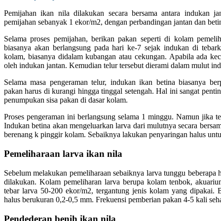
Pemijahan ikan nila dilakukan secara bersama antara indukan ja
pemijahan sebanyak 1 ekor/m2, dengan perbandingan jantan dan betin
Selama proses pemijahan, berikan pakan seperti di kolam pemelih
biasanya akan berlangsung pada hari ke-7 sejak indukan di tebark
kolam, biasanya didalam kubangan atau cekungan. Apabila ada kec
oleh indukan jantan. Kemudian telur tersebut dierami dalam mulut ind
Selama masa pengeraman telur, indukan ikan betina biasanya be
pakan harus di kurangi hingga tinggal setengah. Hal ini sangat pent
penumpukan sisa pakan di dasar kolam.
Proses pengeraman ini berlangsung selama 1 minggu. Namun jika tel
Indukan betina akan mengeluarkan larva dari mulutnya secara bersa
berenang k pinggir kolam. Sebaiknya lakukan penyaringan halus unt
Pemeliharaan larva ikan nila
Sebelum melakukan pemeliharaan sebaiknya larva tunggu beberapa ha
dilakukan. Kolam pemeliharan larva berupa kolam tenbok, akuarium,
tebar larva 50-200 ekor/m2, tergantung jenis kolam yang dipakai. 
halus berukuran 0,2-0,5 mm. Frekuensi pemberian pakan 4-5 kali seha
Pendederan benih ikan nila