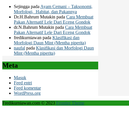
Sejingga
pada
Ayam Cemani – Taksonomi,
Morfologi, Habitat, dan Pakannya
Dr.H.Bahrum Mutakin
pada
Cara Membuat
Pakan Alternatif Lele Dari Eceng Gondok
dr.N.Bahrum Mutakin
pada
Cara Membuat
Pakan Alternatif Lele Dari Eceng Gondok
fredikurniawan
pada
Klasifikasi dan
Morfologi Daun Mint (Mentha piperita)
naufal
pada
Klasifikasi dan Morfologi Daun
Mint (Mentha piperita)
Meta
Masuk
Feed entri
Feed komentar
WordPress.org
Fredikurniawan.com © 2023
Frontier Theme