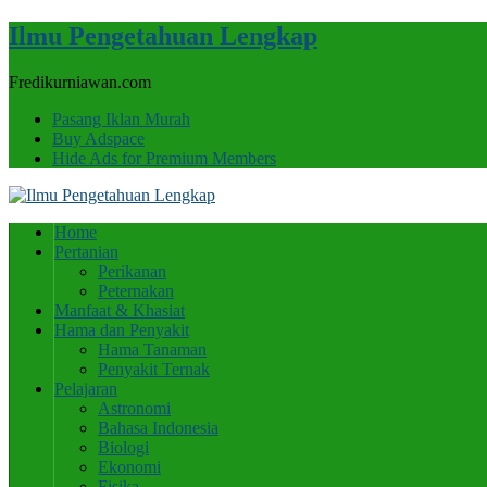
Ilmu Pengetahuan Lengkap
Fredikurniawan.com
Pasang Iklan Murah
Buy Adspace
Hide Ads for Premium Members
Home
Pertanian
Perikanan
Peternakan
Manfaat & Khasiat
Hama dan Penyakit
Hama Tanaman
Penyakit Ternak
Pelajaran
Astronomi
Bahasa Indonesia
Biologi
Ekonomi
Fisika