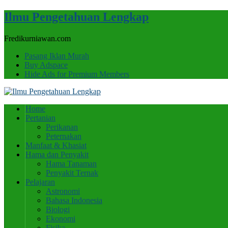
Ilmu Pengetahuan Lengkap
Fredikurniawan.com
Pasang Iklan Murah
Buy Adspace
Hide Ads for Premium Members
Home
Pertanian
Perikanan
Peternakan
Manfaat & Khasiat
Hama dan Penyakit
Hama Tanaman
Penyakit Ternak
Pelajaran
Astronomi
Bahasa Indonesia
Biologi
Ekonomi
Fisika