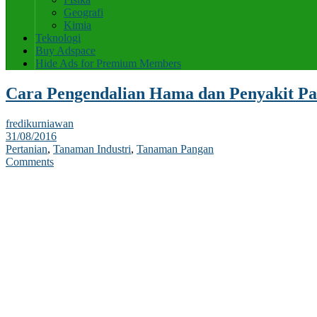
Geografi
Kimia
Teknologi
Buy Adspace
Hide Ads for Premium Members
Cara Pengendalian Hama dan Penyakit Pa
fredikurniawan
31/08/2016
Pertanian
,
Tanaman Industri
,
Tanaman Pangan
Comments