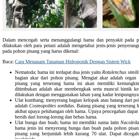
Dalam mencegah serta menanggulangi hama dan penyakit pada p
dilakukan oleh para petani adalah mengetahui jenis-jenis penyerang
pada pohon pisang yang harus dikenal:
Baca:
Cara Menanam Tanaman Hidroponik Dengan Sistem Wick
Nematoda; hama ini terdapat dua jenis yaitu
Rotulenchus simili
bagian akar dari pohon pisang. Mengiat akar adalah organ
pisang yang terserang hama ini akan memiliki kemungkin
ditimbukan adalah akar membengkak serta muncul bintik ke
dilakukan dengan menggunakan lahan yang kadar lempungnya 
Ulat kumbang; menyerang bagian kelopak atau batang dari poh
adalah
Cosmopolites sordidus
. Batang pisang yang terserang 
akibat upaya pelubangan oleh hama. Upaya pencegahan dapat 
bersih dari lorong-lorong dan bebas hama.
Ulat bunga dan buah; hama ini memiliki nama latin
Nacoleil
hama jenis ini menyerang bunga dan buah pada pohon pisang
pisang yang berjumlah lebih kurang 70 ulat. Dapat diceg