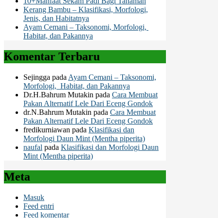
10+Manfaat Sekam Padi Bagi Tanaman
Kerang Bambu – Klasifikasi, Morfologi,
Jenis, dan Habitatnya
Ayam Cemani – Taksonomi, Morfologi,
Habitat, dan Pakannya
Komentar Terbaru
Sejingga
pada
Ayam Cemani – Taksonomi,
Morfologi, Habitat, dan Pakannya
Dr.H.Bahrum Mutakin
pada
Cara Membuat
Pakan Alternatif Lele Dari Eceng Gondok
dr.N.Bahrum Mutakin
pada
Cara Membuat
Pakan Alternatif Lele Dari Eceng Gondok
fredikurniawan
pada
Klasifikasi dan
Morfologi Daun Mint (Mentha piperita)
naufal
pada
Klasifikasi dan Morfologi Daun
Mint (Mentha piperita)
Meta
Masuk
Feed entri
Feed komentar