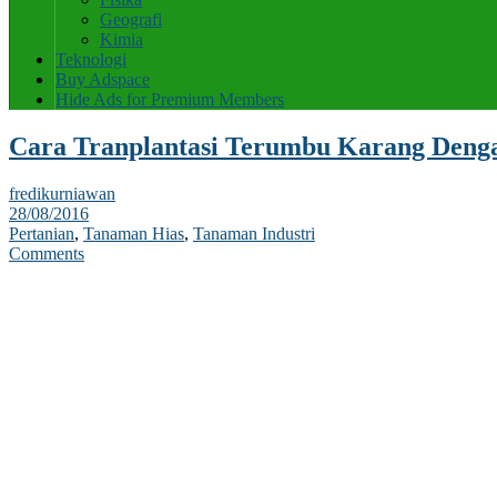
Geografi
Kimia
Teknologi
Buy Adspace
Hide Ads for Premium Members
Cara Tranplantasi Terumbu Karang Denga
fredikurniawan
28/08/2016
Pertanian
,
Tanaman Hias
,
Tanaman Industri
Comments