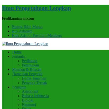
Ilmu Pengetahuan Lengkap
Fredikurniawan.com
Pasang Iklan Murah
Buy Adspace
Hide Ads for Premium Members
Home
Pertanian
Perikanan
Peternakan
Manfaat & Khasiat
Hama dan Penyakit
Hama Tanaman
Penyakit Ternak
Pelajaran
Astronomi
Bahasa Indonesia
Biologi
Ekonomi
Fisika