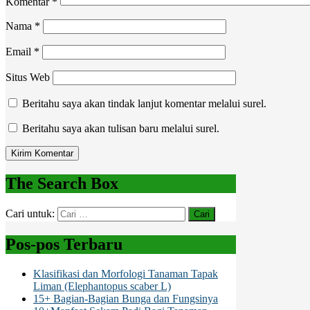
Komentar
*
Nama
*
Email
*
Situs Web
Beritahu saya akan tindak lanjut komentar melalui surel.
Beritahu saya akan tulisan baru melalui surel.
The Search Box
Cari untuk:
Pos-pos Terbaru
Klasifikasi dan Morfologi Tanaman Tapak
Liman (Elephantopus scaber L)
15+ Bagian-Bagian Bunga dan Fungsinya