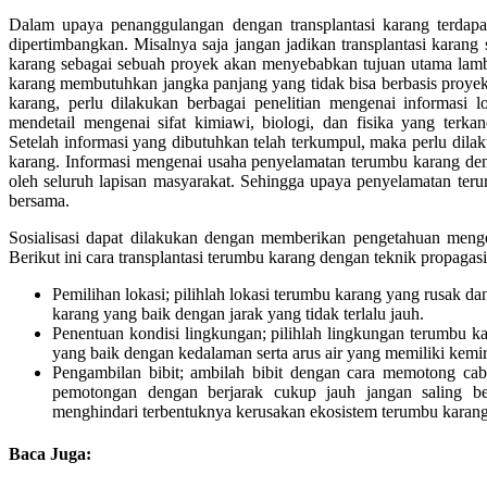
Dalam upaya penanggulangan dengan transplantasi karang terdap
dipertimbangkan. Misalnya saja jangan jadikan transplantasi karang 
karang sebagai sebuah proyek akan menyebabkan tujuan utama lambat
karang membutuhkan jangka panjang yang tidak bisa berbasis proyek
karang, perlu dilakukan berbagai penelitian mengenai informasi lo
mendetail mengenai sifat kimiawi, biologi, dan fisika yang terk
Setelah informasi yang dibutuhkan telah terkumpul, maka perlu dilaku
karang. Informasi mengenai usaha penyelamatan terumbu karang deng
oleh seluruh lapisan masyarakat. Sehingga upaya penyelamatan te
bersama.
Sosialisasi dapat dilakukan dengan memberikan pengetahuan menge
Berikut ini cara transplantasi terumbu karang dengan teknik propagasi
Pemilihan lokasi; pilihlah lokasi terumbu karang yang rusak dan
karang yang baik dengan jarak yang tidak terlalu jauh.
Penentuan kondisi lingkungan; pilihlah lingkungan terumbu k
yang baik dengan kedalaman serta arus air yang memiliki kemir
Pengambilan bibit; ambilah bibit dengan cara memotong ca
pemotongan dengan berjarak cukup jauh jangan saling be
menghindari terbentuknya kerusakan ekosistem terumbu karang
Baca Juga: