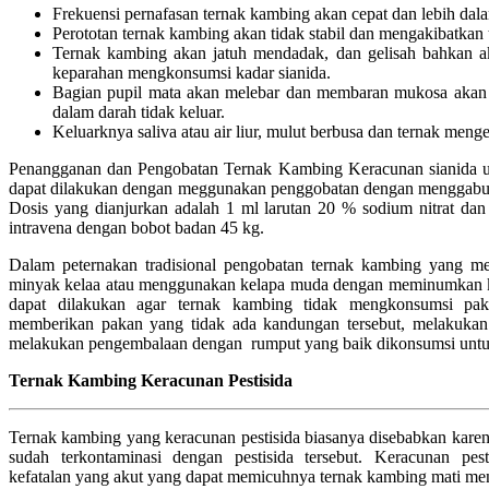
Frekuensi pernafasan ternak kambing akan cepat dan lebih dal
Perototan ternak kambing akan tidak stabil dan mengakibatkan t
Ternak kambing akan jatuh mendadak, dan gelisah bahkan a
keparahan mengkonsumsi kadar sianida.
Bagian pupil mata akan melebar dan membaran mukosa akan t
dalam darah tidak keluar.
Keluarknya saliva atau air liur, mulut berbusa dan ternak menge
Penangganan dan Pengobatan Ternak Kambing Keracunan sianida 
dapat dilakukan dengan meggunakan penggobatan dengan menggabung
Dosis yang dianjurkan adalah 1 ml larutan 20 % sodium nitrat dan 
intravena dengan bobot badan 45 kg.
Dalam peternakan tradisional pengobatan ternak kambing yang m
minyak kelaa atau menggunakan kelapa muda dengan meminumkan k
dapat dilakukan agar ternak kambing tidak mengkonsumsi pa
memberikan pakan yang tidak ada kandungan tersebut, melakuka
melakukan pengembalaan dengan rumput yang baik dikonsumsi untu
Ternak Kambing Keracunan Pestisida
Ternak kambing yang keracunan pestisida biasanya disebabkan kare
sudah terkontaminasi dengan pestisida tersebut. Keracunan pes
kefatalan yang akut yang dapat memicuhnya ternak kambing mati me