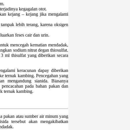
am.
erjadinya kegagalan otot.
kan kejang – kejang jika mengalami
ampak lebih terang, karena oksigen
luarkan feses cair dan urin.
untuk mencegah kematian mendadak,
kan sodium nitrat degan thiosulfat.
3 ml thisulfat yang diberikan secara
engalami keracunan dapay diberikan
e ternak kambing. Pencegahan yang
kan mengandung sianida. Biasanya
n pencacahan pada bahan pakan dan
k ternak kambing.
na pakan atau sumber air minum yang
tisida tersebut akan mengakibatkan
ndadak.