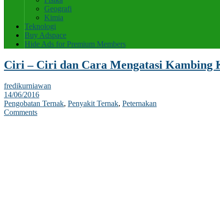
Geografi
Kimia
Teknologi
Buy Adspace
Hide Ads for Premium Members
Ciri – Ciri dan Cara Mengatasi Kambing
fredikurniawan
14/06/2016
Pengobatan Ternak
,
Penyakit Ternak
,
Peternakan
Comments