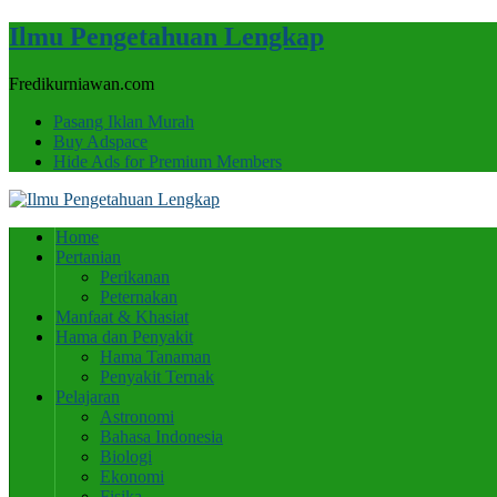
Ilmu Pengetahuan Lengkap
Fredikurniawan.com
Pasang Iklan Murah
Buy Adspace
Hide Ads for Premium Members
Home
Pertanian
Perikanan
Peternakan
Manfaat & Khasiat
Hama dan Penyakit
Hama Tanaman
Penyakit Ternak
Pelajaran
Astronomi
Bahasa Indonesia
Biologi
Ekonomi
Fisika