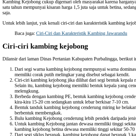
Kambing Kejobong cukup digemari oleh masyarakat karena harganya y
satu tahun mempunyai kisaran harga 1,5 juta saja untuk betina, sedang
saja.
Untuk lebih lanjut, yuk kenali ciri-ciri dan karakteristik kambing kej
Baca juga:
Ciri-Ciri dan Karakteristik Kambing Jawarandu
Ciri-ciri kambing kejobong
Dilansir dari laman Dinas Pertanian Kabupaten Purbalingga, berikut in
Dari segi warna kambing kejobong mempunyai warna dominas
memiliki corak putih melingkar yang disebut sebagai kendit.
Ciri-ciri kambing kejobong jika dilihat dari segi bentuk kepal
Selain itu, kambing kejobong memiliki bentuk kepala yang ce
melengkung.
Berbeda dengan kambing PE, bentuk kambing kejobong cender
kira-kira 15-20 cm sedangkan untuk lebar berkisar 7-10 cm.
Bentuk tanduk kambing kejobong cenderung miring ke belaka
berbentuk membengkak.
Bulu kambing Kejobong cenderung lebih pendek daripada jen
Untuk kambing Kejobong jantan dewasa memiliki tinggi sekit
kambing kejobong betina dewasa memiliki tinggi sekitar 50-70
Dari segi siklus beranak, kambing kejobong dapat beranak 3 ka