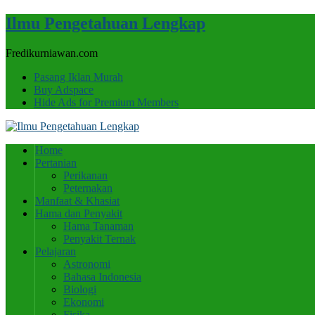
Ilmu Pengetahuan Lengkap
Fredikurniawan.com
Pasang Iklan Murah
Buy Adspace
Hide Ads for Premium Members
Home
Pertanian
Perikanan
Peternakan
Manfaat & Khasiat
Hama dan Penyakit
Hama Tanaman
Penyakit Ternak
Pelajaran
Astronomi
Bahasa Indonesia
Biologi
Ekonomi
Fisika