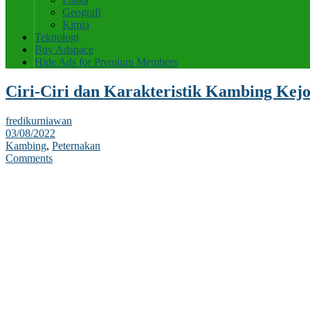
Geografi
Kimia
Teknologi
Buy Adspace
Hide Ads for Premium Members
Ciri-Ciri dan Karakteristik Kambing Kej
fredikurniawan
03/08/2022
Kambing
,
Peternakan
Comments