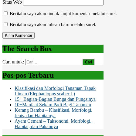
Situs Web
Beritahu saya akan tindak lanjut komentar melalui surel.
Beritahu saya akan tulisan baru melalui surel.
The Search Box
Cari untuk:
Pos-pos Terbaru
Klasifikasi dan Morfologi Tanaman Tapak
Liman (Elephantopus scaber L)
15+ Bagian-Bagian Bunga dan Fungsinya
10+Manfaat Sekam Padi Bagi Tanaman
Kerang Bambu – Klasifikasi, Morfologi,
Jenis, dan Habitatnya
Ayam Cemani – Taksonomi, Morfologi,
Habitat, dan Pakannya