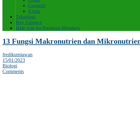
Geografi
Kimia
Teknologi
Buy Adspace
Hide Ads for Premium Members
13 Fungsi Makronutrien dan Mikronutri
fredikurniawan
15/01/2023
Biologi
Comments