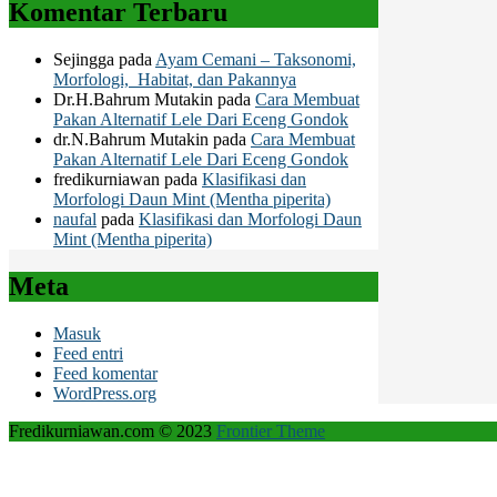
Komentar Terbaru
Sejingga
pada
Ayam Cemani – Taksonomi,
Morfologi, Habitat, dan Pakannya
Dr.H.Bahrum Mutakin
pada
Cara Membuat
Pakan Alternatif Lele Dari Eceng Gondok
dr.N.Bahrum Mutakin
pada
Cara Membuat
Pakan Alternatif Lele Dari Eceng Gondok
fredikurniawan
pada
Klasifikasi dan
Morfologi Daun Mint (Mentha piperita)
naufal
pada
Klasifikasi dan Morfologi Daun
Mint (Mentha piperita)
Meta
Masuk
Feed entri
Feed komentar
WordPress.org
Fredikurniawan.com © 2023
Frontier Theme