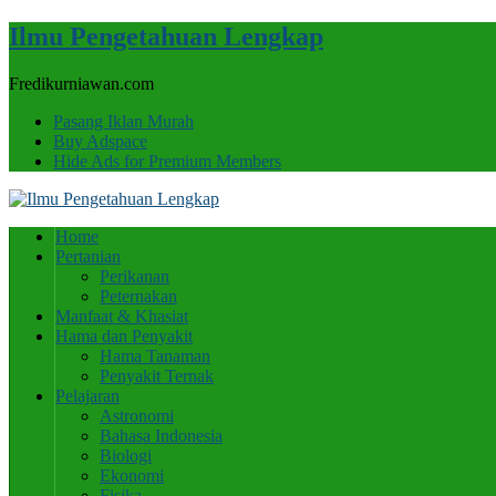
Ilmu Pengetahuan Lengkap
Fredikurniawan.com
Pasang Iklan Murah
Buy Adspace
Hide Ads for Premium Members
Home
Pertanian
Perikanan
Peternakan
Manfaat & Khasiat
Hama dan Penyakit
Hama Tanaman
Penyakit Ternak
Pelajaran
Astronomi
Bahasa Indonesia
Biologi
Ekonomi
Fisika