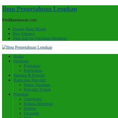
Ilmu Pengetahuan Lengkap
Fredikurniawan.com
Pasang Iklan Murah
Buy Adspace
Hide Ads for Premium Members
Home
Pertanian
Perikanan
Peternakan
Manfaat & Khasiat
Hama dan Penyakit
Hama Tanaman
Penyakit Ternak
Pelajaran
Astronomi
Bahasa Indonesia
Biologi
Ekonomi
Fisika