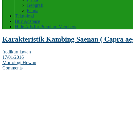
Geografi
Kimia
Teknologi
Buy Adspace
Hide Ads for Premium Members
Karakteristik Kambing Saenan ( Capra aeg
fredikurniawan
17/01/2016
Morfologi Hewan
Comments