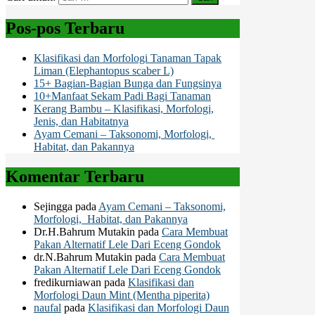
Pos-pos Terbaru
Klasifikasi dan Morfologi Tanaman Tapak
Liman (Elephantopus scaber L)
15+ Bagian-Bagian Bunga dan Fungsinya
10+Manfaat Sekam Padi Bagi Tanaman
Kerang Bambu – Klasifikasi, Morfologi,
Jenis, dan Habitatnya
Ayam Cemani – Taksonomi, Morfologi,
Habitat, dan Pakannya
Komentar Terbaru
Sejingga
pada
Ayam Cemani – Taksonomi,
Morfologi, Habitat, dan Pakannya
Dr.H.Bahrum Mutakin
pada
Cara Membuat
Pakan Alternatif Lele Dari Eceng Gondok
dr.N.Bahrum Mutakin
pada
Cara Membuat
Pakan Alternatif Lele Dari Eceng Gondok
fredikurniawan
pada
Klasifikasi dan
Morfologi Daun Mint (Mentha piperita)
naufal
pada
Klasifikasi dan Morfologi Daun