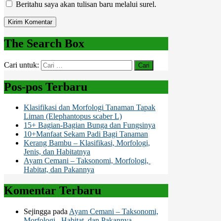
Beritahu saya akan tulisan baru melalui surel.
The Search Box
Cari untuk:
Pos-pos Terbaru
Klasifikasi dan Morfologi Tanaman Tapak
Liman (Elephantopus scaber L)
15+ Bagian-Bagian Bunga dan Fungsinya
10+Manfaat Sekam Padi Bagi Tanaman
Kerang Bambu – Klasifikasi, Morfologi,
Jenis, dan Habitatnya
Ayam Cemani – Taksonomi, Morfologi,
Habitat, dan Pakannya
Komentar Terbaru
Sejingga
pada
Ayam Cemani – Taksonomi,
Morfologi, Habitat, dan Pakannya