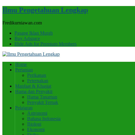
Ilmu Pengetahuan Lengkap
Fredikurniawan.com
Pasang Iklan Murah
Buy Adspace
Hide Ads for Premium Members
Home
Pertanian
Perikanan
Peternakan
Manfaat & Khasiat
Hama dan Penyakit
Hama Tanaman
Penyakit Ternak
Pelajaran
Astronomi
Bahasa Indonesia
Biologi
Ekonomi
Fisika