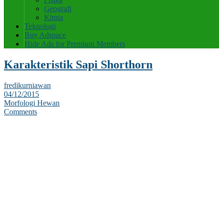
Geografi
Kimia
Teknologi
Buy Adspace
Hide Ads for Premium Members
Karakteristik Sapi Shorthorn
fredikurniawan
04/12/2015
Morfologi Hewan
Comments