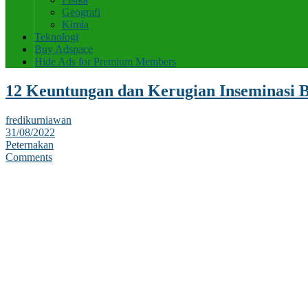
Geografi
Kimia
Teknologi
Buy Adspace
Hide Ads for Premium Members
12 Keuntungan dan Kerugian Inseminasi 
fredikurniawan
31/08/2022
Peternakan
Comments