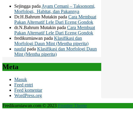
Sejingga
pada
Ayam Cemani – Taksonomi,
Morfologi, Habitat, dan Pakannya
Dr.H.Bahrum Mutakin
pada
Cara Membuat
Pakan Alternatif Lele Dari Eceng Gondok
dr.N.Bahrum Mutakin
pada
Cara Membuat
Pakan Alternatif Lele Dari Eceng Gondok
fredikurniawan
pada
Klasifikasi dan
Morfologi Daun Mint (Mentha piperita)
naufal
pada
Klasifikasi dan Morfologi Daun
Mint (Mentha piperita)
Meta
Masuk
Feed entri
Feed komentar
WordPress.org
Fredikurniawan.com © 2023
Frontier Theme