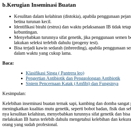
b.Kerugian Inseminasi Buatan
Kesulitan dalam kelahiran (distokia), apabila penggunaan peja
betina turunan kecil.
Identifikasi birahi (estrus) dan waktu pelaksanaan IB tidak tet
kebuntingan.
Menyebabkan turunnya sifat genetik, jika penggunaan semen be
lakukan seleksi terlebih dahulu (progeny test).
Bisa terjadi kawin sedarah (inbreeding), apabila penggunaan s
dalam waktu yang cukup lama.
Baca:
Klasifikasi Singa ( Pantrera leo)
Pengertian Antibiotik dan Penggolongan Antibiotik
Sistem Pencernaan Katak (Amfibi) dan Fungsinya
Kesimpulan:
Kelebihan inseminasi buatan ternak sapi, kambing dan domba sangat 
meningkatkan kualitas mutu genetik, seperti bobot badan, fisik dan 
nya kesulitan kelahiran, menyebabkan turunnya sifat genetik dan bisa
melakukan IB harus terlebih dahulu mengetahui kelebihan dan kekur
orang yang sudah profesional.