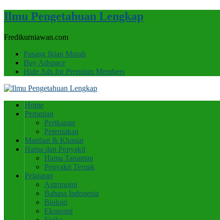
Ilmu Pengetahuan Lengkap
Fredikurniawan.com
Pasang Iklan Murah
Buy Adspace
Hide Ads for Premium Members
Home
Pertanian
Perikanan
Peternakan
Manfaat & Khasiat
Hama dan Penyakit
Hama Tanaman
Penyakit Ternak
Pelajaran
Astronomi
Bahasa Indonesia
Biologi
Ekonomi
Fisika