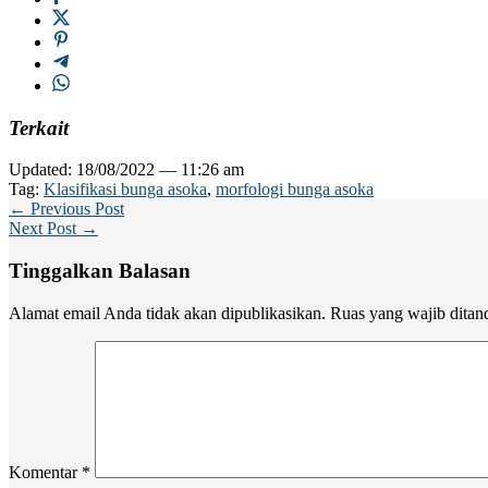
Terkait
Updated: 18/08/2022 — 11:26 am
Tag:
Klasifikasi bunga asoka
,
morfologi bunga asoka
← Previous Post
Next Post →
Tinggalkan Balasan
Alamat email Anda tidak akan dipublikasikan.
Ruas yang wajib ditan
Komentar
*