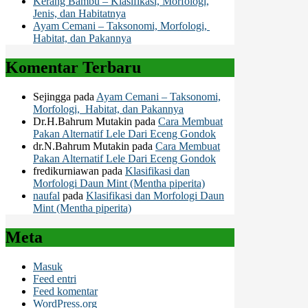
Kerang Bambu – Klasifikasi, Morfologi,
Jenis, dan Habitatnya
Ayam Cemani – Taksonomi, Morfologi,
Habitat, dan Pakannya
Komentar Terbaru
Sejingga
pada
Ayam Cemani – Taksonomi,
Morfologi, Habitat, dan Pakannya
Dr.H.Bahrum Mutakin
pada
Cara Membuat
Pakan Alternatif Lele Dari Eceng Gondok
dr.N.Bahrum Mutakin
pada
Cara Membuat
Pakan Alternatif Lele Dari Eceng Gondok
fredikurniawan
pada
Klasifikasi dan
Morfologi Daun Mint (Mentha piperita)
naufal
pada
Klasifikasi dan Morfologi Daun
Mint (Mentha piperita)
Meta
Masuk
Feed entri
Feed komentar
WordPress.org