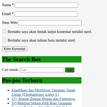
Nama
*
Email
*
Situs Web
Beritahu saya akan tindak lanjut komentar melalui surel.
Beritahu saya akan tulisan baru melalui surel.
The Search Box
Cari untuk:
Pos-pos Terbaru
Klasifikasi dan Morfologi Tanaman Tapak
Liman (Elephantopus scaber L)
15+ Bagian-Bagian Bunga dan Fungsinya
10+Manfaat Sekam Padi Bagi Tanaman