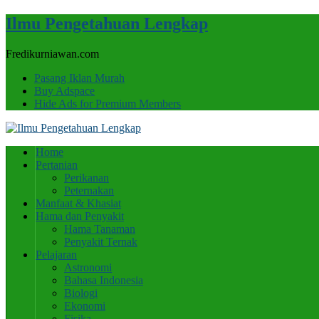
Ilmu Pengetahuan Lengkap
Fredikurniawan.com
Pasang Iklan Murah
Buy Adspace
Hide Ads for Premium Members
Home
Pertanian
Perikanan
Peternakan
Manfaat & Khasiat
Hama dan Penyakit
Hama Tanaman
Penyakit Ternak
Pelajaran
Astronomi
Bahasa Indonesia
Biologi
Ekonomi
Fisika