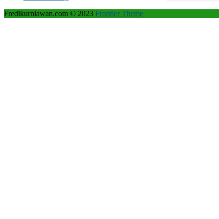
Fredikurniawan.com © 2023
Frontier Theme