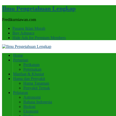
Ilmu Pengetahuan Lengkap
Fredikurniawan.com
Pasang Iklan Murah
Buy Adspace
Hide Ads for Premium Members
Home
Pertanian
Perikanan
Peternakan
Manfaat & Khasiat
Hama dan Penyakit
Hama Tanaman
Penyakit Ternak
Pelajaran
Astronomi
Bahasa Indonesia
Biologi
Ekonomi
Fisika