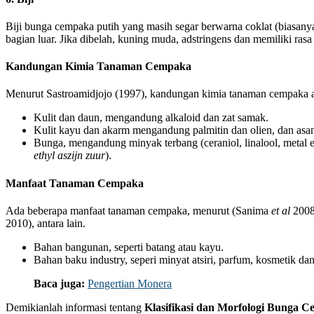
Biji bunga cempaka putih yang masih segar berwarna coklat (biasanya
bagian luar. Jika dibelah, kuning muda, adstringens dan memiliki rasa 
Kandungan Kimia Tanaman Cempaka
Menurut Sastroamidjojo (1997), kandungan kimia tanaman cempaka ad
Kulit dan daun, mengandung alkaloid dan zat samak.
Kulit kayu dan akarm mengandung palmitin dan olien, dan as
Bunga, mengandung minyak terbang (ceraniol, linalool, metal 
ethyl aszijn zuur
).
Manfaat Tanaman Cempaka
Ada beberapa manfaat tanaman cempaka, menurut (Sanima
et al
2008
2010), antara lain.
Bahan bangunan, seperti batang atau kayu.
Bahan baku industry, seperi minyat atsiri, parfum, kosmetik dan
Baca juga:
Pengertian Monera
Demikianlah informasi tentang
Klasifikasi dan Morfologi Bunga 