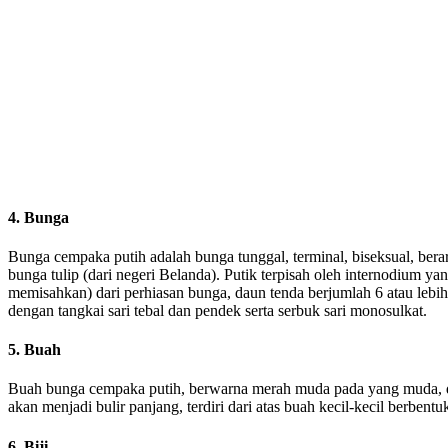
4. Bunga
Bunga cempaka putih adalah bunga tunggal, terminal, biseksual, ber
bunga tulip (dari negeri Belanda). Putik terpisah oleh internodium y
memisahkan) dari perhiasan bunga, daun tenda berjumlah 6 atau lebih
dengan tangkai sari tebal dan pendek serta serbuk sari monosulkat.
5. Buah
Buah bunga cempaka putih, berwarna merah muda pada yang muda, d
akan menjadi bulir panjang, terdiri dari atas buah kecil-kecil berben
6. Biji