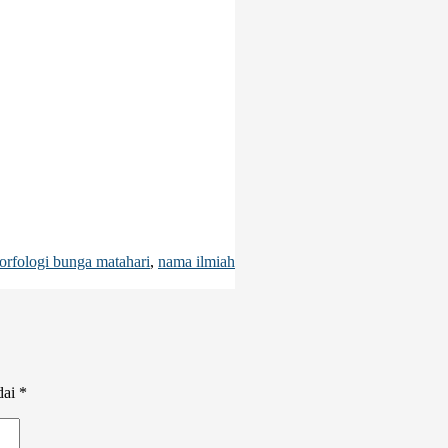
orfologi bunga matahari
,
nama ilmiah
dai
*