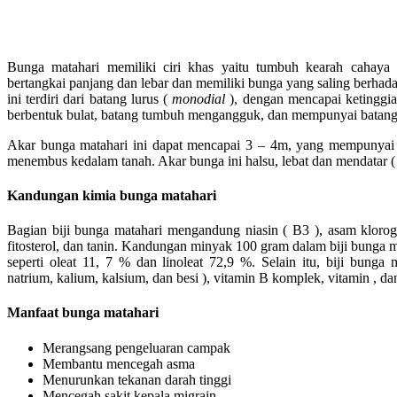
Bunga matahari memiliki ciri khas yaitu tumbuh kearah cahaya 
bertangkai panjang dan lebar dan memiliki bunga yang saling berhada
ini terdiri dari batang lurus (
monodial
), dengan mencapai ketinggia
berbentuk bulat, batang tumbuh mengangguk, dan mempunyai batang
Akar bunga matahari ini dapat mencapai 3 – 4m, yang mempunyai 
menembus kedalam tanah. Akar bunga ini halsu, lebat dan mendatar ( 
Kandungan kimia bunga matahari
Bagian biji bunga matahari mengandung niasin ( B3 ), asam kloroge
fitosterol, dan tanin. Kandungan minyak 100 gram dalam biji bunga
seperti oleat 11, 7 % dan linoleat 72,9 %. Selain itu, biji bunga
natrium, kalium, kalsium, dan besi ), vitamin B komplek, vitamin , dan
Manfaat bunga matahari
Merangsang pengeluaran campak
Membantu mencegah asma
Menurunkan tekanan darah tinggi
Mencegah sakit kepala migrain