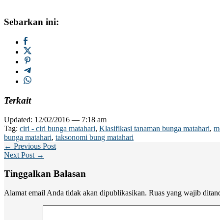
Sebarkan ini:
Terkait
Updated: 12/02/2016 — 7:18 am
Tag:
ciri - ciri bunga matahari
,
Klasifikasi tanaman bunga matahari
,
m
bunga matahari
,
taksonomi bung matahari
← Previous Post
Next Post →
Tinggalkan Balasan
Alamat email Anda tidak akan dipublikasikan.
Ruas yang wajib ditan