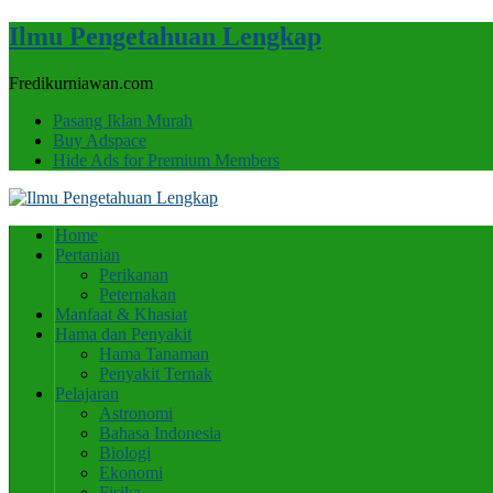
Ilmu Pengetahuan Lengkap
Fredikurniawan.com
Pasang Iklan Murah
Buy Adspace
Hide Ads for Premium Members
Home
Pertanian
Perikanan
Peternakan
Manfaat & Khasiat
Hama dan Penyakit
Hama Tanaman
Penyakit Ternak
Pelajaran
Astronomi
Bahasa Indonesia
Biologi
Ekonomi
Fisika