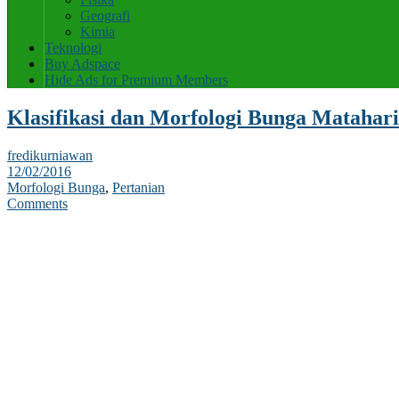
Geografi
Kimia
Teknologi
Buy Adspace
Hide Ads for Premium Members
Klasifikasi dan Morfologi Bunga Matahari
fredikurniawan
12/02/2016
Morfologi Bunga
,
Pertanian
Comments