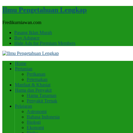
Ilmu Pengetahuan Lengkap
Fredikurniawan.com
Pasang Iklan Murah
Buy Adspace
Hide Ads for Premium Members
Home
Pertanian
Perikanan
Peternakan
Manfaat & Khasiat
Hama dan Penyakit
Hama Tanaman
Penyakit Ternak
Pelajaran
Astronomi
Bahasa Indonesia
Biologi
Ekonomi
Fisika