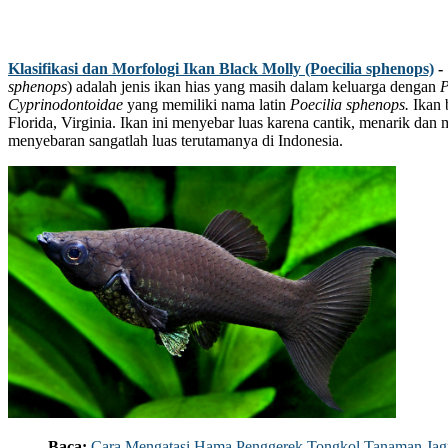
Klasifikasi dan Morfologi Ikan Black Molly (Poecilia sphenops)
­-
sphenops
) adalah jenis ikan hias yang masih dalam keluarga dengan
P
Cyprinodontoidae
yang memiliki nama latin
Poecilia sphenops.
Ikan 
Florida, Virginia. Ikan ini menyebar luas karena cantik, menarik dan 
menyebaran sangatlah luas terutamanya di Indonesia.
Baca:
Cara Mengatasi Hama Penggerek Tongkol Tanaman Ja