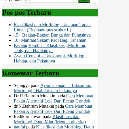
Pos-pos Terbaru
Klasifikasi dan Morfologi Tanaman Tapak
Liman (Elephantopus scaber L)
15+ Bagian-Bagian Bunga dan Fungsinya
10+Manfaat Sekam Padi Bagi Tanaman
Kerang Bambu – Klasifikasi, Morfologi,
Jenis, dan Habitatnya
Ayam Cemani – Taksonomi, Morfologi,
Habitat, dan Pakannya
Komentar Terbaru
Sejingga
pada
Ayam Cemani – Taksonomi,
Morfologi, Habitat, dan Pakannya
Dr.H.Bahrum Mutakin
pada
Cara Membuat
Pakan Alternatif Lele Dari Eceng Gondok
dr.N.Bahrum Mutakin
pada
Cara Membuat
Pakan Alternatif Lele Dari Eceng Gondok
fredikurniawan
pada
Klasifikasi dan
Morfologi Daun Mint (Mentha piperita)
naufal
pada
Klasifikasi dan Morfologi Daun