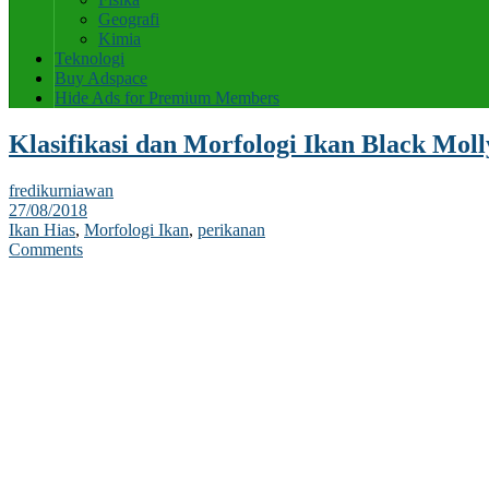
Geografi
Kimia
Teknologi
Buy Adspace
Hide Ads for Premium Members
Klasifikasi dan Morfologi Ikan Black Moll
fredikurniawan
27/08/2018
Ikan Hias
,
Morfologi Ikan
,
perikanan
Comments