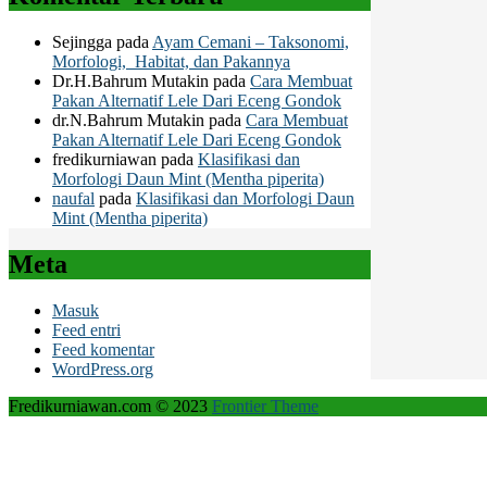
Sejingga
pada
Ayam Cemani – Taksonomi,
Morfologi, Habitat, dan Pakannya
Dr.H.Bahrum Mutakin
pada
Cara Membuat
Pakan Alternatif Lele Dari Eceng Gondok
dr.N.Bahrum Mutakin
pada
Cara Membuat
Pakan Alternatif Lele Dari Eceng Gondok
fredikurniawan
pada
Klasifikasi dan
Morfologi Daun Mint (Mentha piperita)
naufal
pada
Klasifikasi dan Morfologi Daun
Mint (Mentha piperita)
Meta
Masuk
Feed entri
Feed komentar
WordPress.org
Fredikurniawan.com © 2023
Frontier Theme