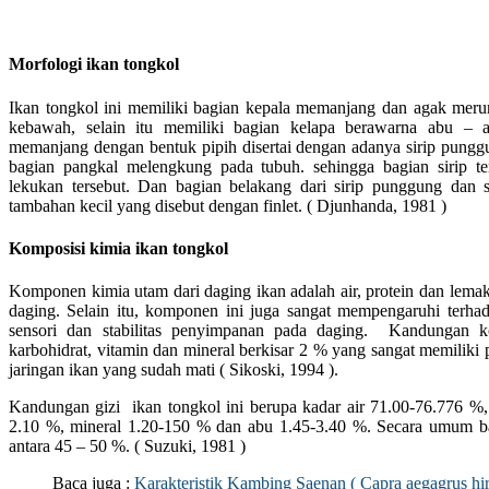
Morfologi ikan tongkol
Ikan tongkol ini memiliki bagian kepala memanjang dan agak mer
kebawah, selain itu memiliki bagian kelapa berawarna abu – 
memanjang dengan bentuk pipih disertai dengan adanya sirip punggu
bagian pangkal melengkung pada tubuh. sehingga bagian sirip te
lekukan tersebut. Dan bagian belakang dari sirip punggung dan s
tambahan kecil yang disebut dengan finlet. ( Djunhanda, 1981 )
Komposisi kimia ikan tongkol
Komponen kimia utam dari daging ikan adalah air, protein dan lemak
daging. Selain itu, komponen ini juga sangat mempengaruhi terhadap 
sensori dan stabilitas penyimpanan pada daging. Kandungan k
karbohidrat, vitamin dan mineral berkisar 2 % yang sangat memiliki
jaringan ikan yang sudah mati ( Sikoski, 1994 ).
Kandungan gizi ikan tongkol ini berupa kadar air 71.00-76.776 %,
2.10 %, mineral 1.20-150 % dan abu 1.45-3.40 %. Secara umum ba
antara 45 – 50 %. ( Suzuki, 1981 )
Baca juga :
Karakteristik Kambing Saenan ( Capra aegagrus hir