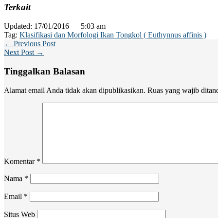
Terkait
Updated: 17/01/2016 — 5:03 am
Tag:
Klasifikasi dan Morfologi Ikan Tongkol ( Euthynnus affinis )
← Previous Post
Next Post →
Tinggalkan Balasan
Alamat email Anda tidak akan dipublikasikan.
Ruas yang wajib ditan
Komentar
*
Nama
*
Email
*
Situs Web