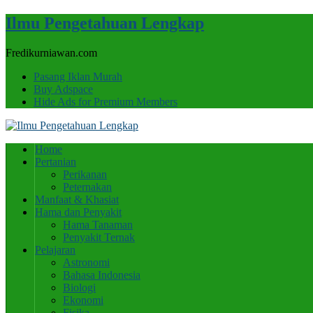
Ilmu Pengetahuan Lengkap
Fredikurniawan.com
Pasang Iklan Murah
Buy Adspace
Hide Ads for Premium Members
Home
Pertanian
Perikanan
Peternakan
Manfaat & Khasiat
Hama dan Penyakit
Hama Tanaman
Penyakit Ternak
Pelajaran
Astronomi
Bahasa Indonesia
Biologi
Ekonomi
Fisika