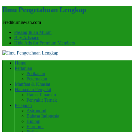
Ilmu Pengetahuan Lengkap
Fredikurniawan.com
Pasang Iklan Murah
Buy Adspace
Hide Ads for Premium Members
Home
Pertanian
Perikanan
Peternakan
Manfaat & Khasiat
Hama dan Penyakit
Hama Tanaman
Penyakit Ternak
Pelajaran
Astronomi
Bahasa Indonesia
Biologi
Ekonomi
Fisika