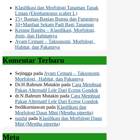
Klasifikasi dan Morfologi Tanaman Tapak
Liman (Elephantopus scaber L)
15+ Bagian-Bagian Bunga dan Fungsinya
10+Manfaat Sekam Padi Bagi Tanaman
Kerang Bambu – Klasifikasi, Morfologi,
Jenis, dan Habitatnya
Ayam Cemani – Taksonomi, Morfologi,
Habitat, dan Pakannya
Komentar Terbaru
Sejingga
pada
Ayam Cemani – Taksonomi,
Morfologi, Habitat, dan Pakannya
Dr.H.Bahrum Mutakin
pada
Cara Membuat
Pakan Alternatif Lele Dari Eceng Gondok
dr.N.Bahrum Mutakin
pada
Cara Membuat
Pakan Alternatif Lele Dari Eceng Gondok
fredikurniawan
pada
Klasifikasi dan
Morfologi Daun Mint (Mentha piperita)
naufal
pada
Klasifikasi dan Morfologi Daun
Mint (Mentha piperita)
Meta