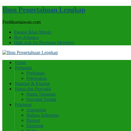
Ilmu Pengetahuan Lengkap
Fredikurniawan.com
Pasang Iklan Murah
Buy Adspace
Hide Ads for Premium Members
Home
Pertanian
Perikanan
Peternakan
Manfaat & Khasiat
Hama dan Penyakit
Hama Tanaman
Penyakit Ternak
Pelajaran
Astronomi
Bahasa Indonesia
Biologi
Ekonomi
Fisika