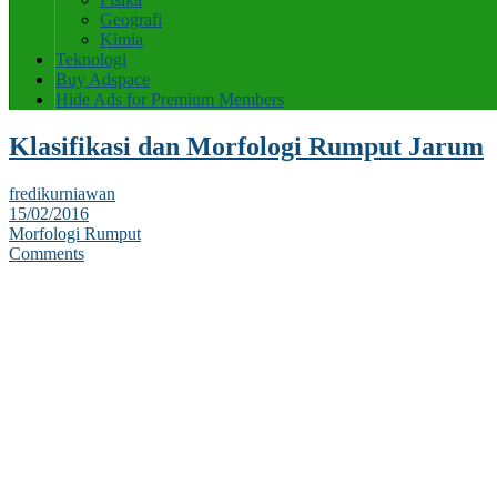
Geografi
Kimia
Teknologi
Buy Adspace
Hide Ads for Premium Members
Klasifikasi dan Morfologi Rumput Jarum
fredikurniawan
15/02/2016
Morfologi Rumput
Comments