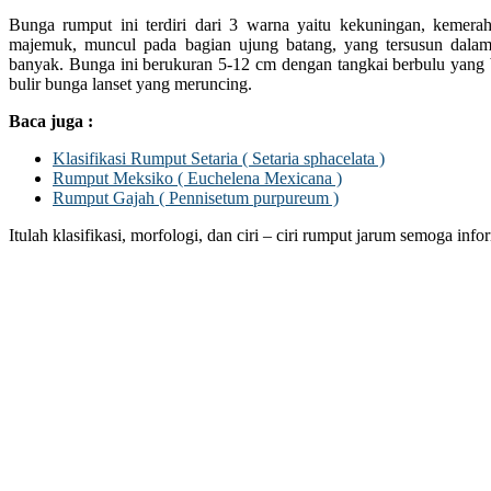
Bunga rumput ini terdiri dari 3 warna yaitu kekuningan, kemer
majemuk, muncul pada bagian ujung batang, yang tersusun dalam
banyak. Bunga ini berukuran 5-12 cm dengan tangkai berbulu yang
bulir bunga lanset yang meruncing.
Baca juga :
Klasifikasi Rumput Setaria ( Setaria sphacelata )
Rumput Meksiko ( Euchelena Mexicana )
Rumput Gajah ( Pennisetum purpureum )
Itulah klasifikasi, morfologi, dan ciri – ciri rumput jarum semoga inf