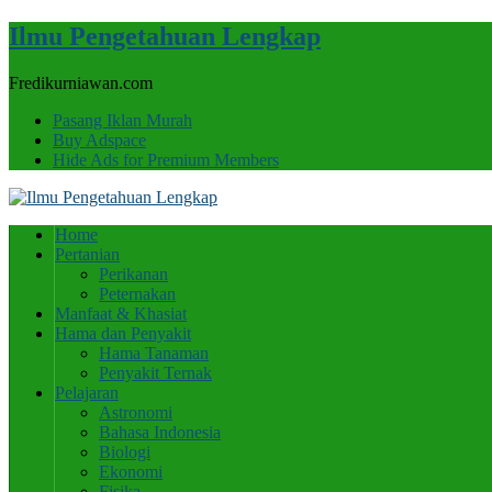
Ilmu Pengetahuan Lengkap
Fredikurniawan.com
Pasang Iklan Murah
Buy Adspace
Hide Ads for Premium Members
Home
Pertanian
Perikanan
Peternakan
Manfaat & Khasiat
Hama dan Penyakit
Hama Tanaman
Penyakit Ternak
Pelajaran
Astronomi
Bahasa Indonesia
Biologi
Ekonomi
Fisika