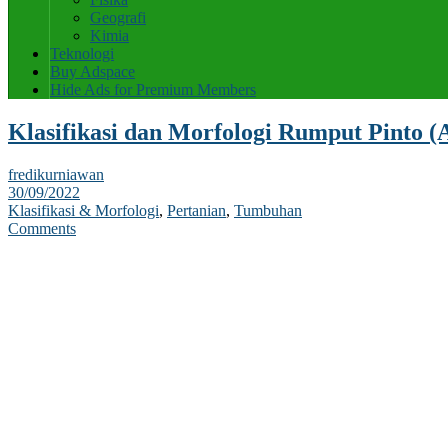
Geografi
Kimia
Teknologi
Buy Adspace
Hide Ads for Premium Members
Klasifikasi dan Morfologi Rumput Pinto (A
fredikurniawan
30/09/2022
Klasifikasi & Morfologi
,
Pertanian
,
Tumbuhan
Comments