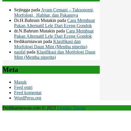
Sejingga
pada
Ayam Cemani – Taksonomi,
Morfologi, Habitat, dan Pakannya
Dr.H.Bahrum Mutakin
pada
Cara Membuat
Pakan Alternatif Lele Dari Eceng Gondok
dr.N.Bahrum Mutakin
pada
Cara Membuat
Pakan Alternatif Lele Dari Eceng Gondok
fredikurniawan
pada
Klasifikasi dan
Morfologi Daun Mint (Mentha piperita)
naufal
pada
Klasifikasi dan Morfologi Daun
Mint (Mentha piperita)
Meta
Masuk
Feed entri
Feed komentar
WordPress.org
Fredikurniawan.com © 2023
Frontier Theme