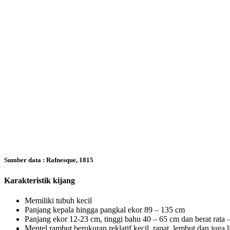
Sumber data : Rafnesque, 1815
Karakteristik kijang
Memiliki tubuh kecil
Panjang kepala hingga pangkal ekor 89 – 135 cm
Panjang ekor 12-23 cm, tinggi bahu 40 – 65 cm dan berat rata –
Mentel rambut berukuran reklatif kecil, rapat, lembut dan juga l