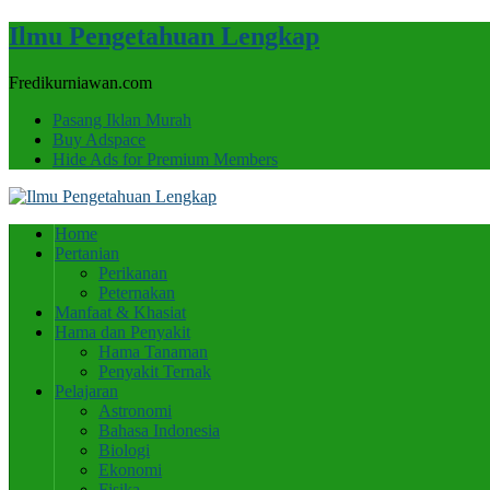
Ilmu Pengetahuan Lengkap
Fredikurniawan.com
Pasang Iklan Murah
Buy Adspace
Hide Ads for Premium Members
Home
Pertanian
Perikanan
Peternakan
Manfaat & Khasiat
Hama dan Penyakit
Hama Tanaman
Penyakit Ternak
Pelajaran
Astronomi
Bahasa Indonesia
Biologi
Ekonomi
Fisika