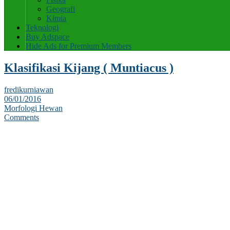
Geografi
Kimia
Teknologi
Buy Adspace
Hide Ads for Premium Members
Klasifikasi Kijang ( Muntiacus )
fredikurniawan
06/01/2016
Morfologi Hewan
Comments