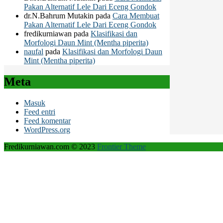
Pakan Alternatif Lele Dari Eceng Gondok
dr.N.Bahrum Mutakin
pada
Cara Membuat
Pakan Alternatif Lele Dari Eceng Gondok
fredikurniawan
pada
Klasifikasi dan
Morfologi Daun Mint (Mentha piperita)
naufal
pada
Klasifikasi dan Morfologi Daun
Mint (Mentha piperita)
Meta
Masuk
Feed entri
Feed komentar
WordPress.org
Fredikurniawan.com © 2023
Frontier Theme