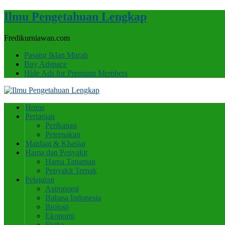
Ilmu Pengetahuan Lengkap
Fredikurniawan.com
Pasang Iklan Murah
Buy Adspace
Hide Ads for Premium Members
Home
Pertanian
Perikanan
Peternakan
Manfaat & Khasiat
Hama dan Penyakit
Hama Tanaman
Penyakit Ternak
Pelajaran
Astronomi
Bahasa Indonesia
Biologi
Ekonomi
Fisika