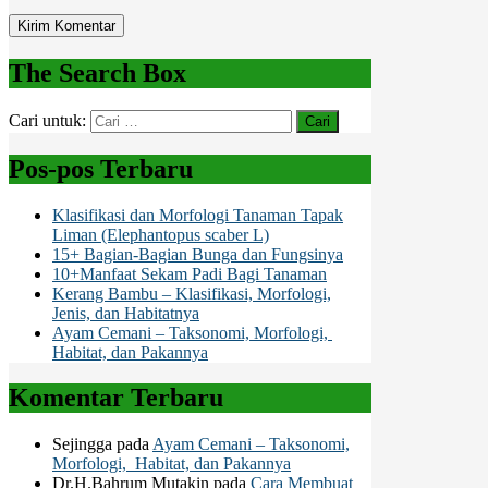
The Search Box
Cari untuk:
Pos-pos Terbaru
Klasifikasi dan Morfologi Tanaman Tapak
Liman (Elephantopus scaber L)
15+ Bagian-Bagian Bunga dan Fungsinya
10+Manfaat Sekam Padi Bagi Tanaman
Kerang Bambu – Klasifikasi, Morfologi,
Jenis, dan Habitatnya
Ayam Cemani – Taksonomi, Morfologi,
Habitat, dan Pakannya
Komentar Terbaru
Sejingga
pada
Ayam Cemani – Taksonomi,
Morfologi, Habitat, dan Pakannya
Dr.H.Bahrum Mutakin
pada
Cara Membuat