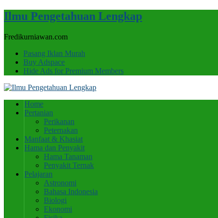
Ilmu Pengetahuan Lengkap
Fredikurniawan.com
Pasang Iklan Murah
Buy Adspace
Hide Ads for Premium Members
Home
Pertanian
Perikanan
Peternakan
Manfaat & Khasiat
Hama dan Penyakit
Hama Tanaman
Penyakit Ternak
Pelajaran
Astronomi
Bahasa Indonesia
Biologi
Ekonomi
Fisika