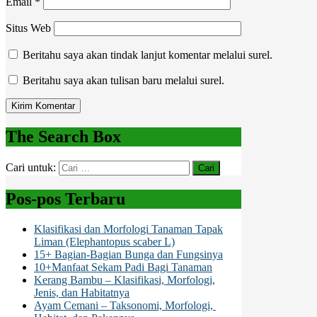
Email
*
Situs Web
Beritahu saya akan tindak lanjut komentar melalui surel.
Beritahu saya akan tulisan baru melalui surel.
The Search Box
Cari untuk:
Pos-pos Terbaru
Klasifikasi dan Morfologi Tanaman Tapak
Liman (Elephantopus scaber L)
15+ Bagian-Bagian Bunga dan Fungsinya
10+Manfaat Sekam Padi Bagi Tanaman
Kerang Bambu – Klasifikasi, Morfologi,
Jenis, dan Habitatnya
Ayam Cemani – Taksonomi, Morfologi,