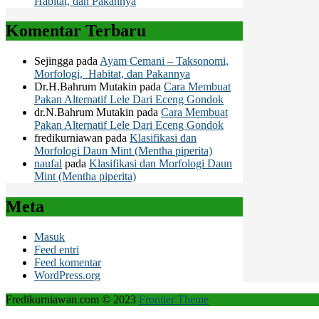
Habitat, dan Pakannya
Komentar Terbaru
Sejingga
pada
Ayam Cemani – Taksonomi,
Morfologi, Habitat, dan Pakannya
Dr.H.Bahrum Mutakin
pada
Cara Membuat
Pakan Alternatif Lele Dari Eceng Gondok
dr.N.Bahrum Mutakin
pada
Cara Membuat
Pakan Alternatif Lele Dari Eceng Gondok
fredikurniawan
pada
Klasifikasi dan
Morfologi Daun Mint (Mentha piperita)
naufal
pada
Klasifikasi dan Morfologi Daun
Mint (Mentha piperita)
Meta
Masuk
Feed entri
Feed komentar
WordPress.org
Fredikurniawan.com © 2023
Frontier Theme