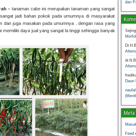
dan P
rah –
tanaman cabe ini merupakan tanaman yang sangat
i sangat jadi bahan pokok pada umumnya di masyarakat
Komen
an dan juga masakan pada umumnya . dengan rasa yang
memiliki daya jual yang sangat la tinggi sehingga banyak
Sejin
Morfo
Dr.H.
Altern
dr.N.
Altern
fredik
Daun M
naufal
(Menth
Meta
Masu
Feed e