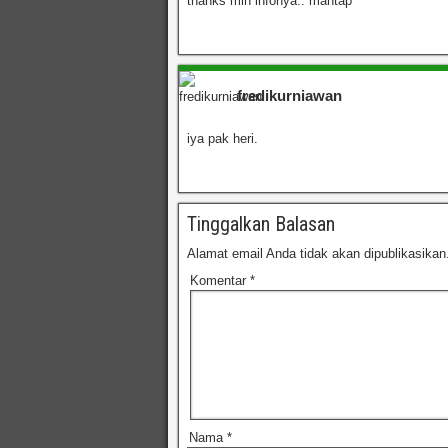
thanks min infonya.. mantap
fredikurniawan
iya pak heri.
Tinggalkan Balasan
Alamat email Anda tidak akan dipublikasikan
Komentar
*
Nama
*