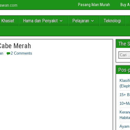
Pasang Iklan Murah
Buy 
niawan.com
 Khasiat
Hama dan Penyakit
Pelajaran
Teknologi
The 
Cabe Merah
an
2 Comments
Pos-p
Klasi
(Elep
15+ B
10+Ma
Kerang
Habit
Ayam 