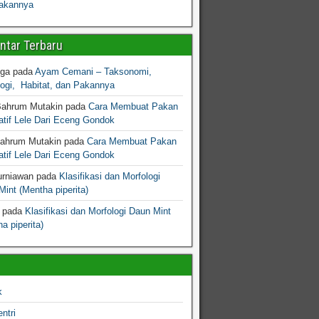
akannya
tar Terbaru
gga
pada
Ayam Cemani – Taksonomi,
logi, Habitat, dan Pakannya
Bahrum Mutakin
pada
Cara Membuat Pakan
atif Lele Dari Eceng Gondok
Bahrum Mutakin
pada
Cara Membuat Pakan
atif Lele Dari Eceng Gondok
urniawan
pada
Klasifikasi dan Morfologi
int (Mentha piperita)
pada
Klasifikasi dan Morfologi Daun Mint
a piperita)
k
ntri