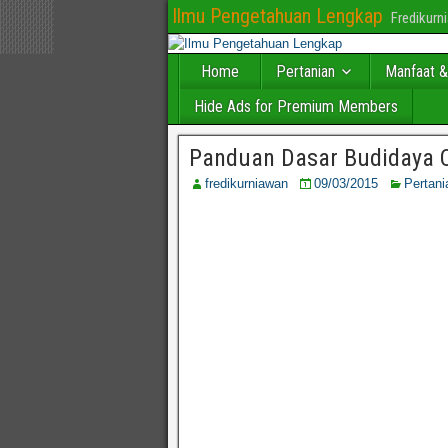
Ilmu Pengetahuan Lengkap
Fredikur
Home
Pertanian
Manfaat &
Hide Ads for Premium Members
Panduan Dasar Budidaya 
fredikurniawan
09/03/2015
Pertani