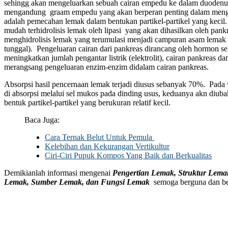
sehingg akan mengeluarkan sebuah cairan empedu ke dalam duodenum
mengandung graam empedu yang akan berperan penting dalam meng
adalah pemecahan lemak dalam bentukan partikel-partikel yang kecil. 
mudah terhidrolisis lemak oleh lipasi yang akan dihasilkan oleh pan
menghidrolisis lemak yang terumulasi menjadi campuran asam lemak 
tunggal). Pengeluaran cairan dari pankreas dirancang oleh hormon s
meningkatkan jumlah pengantar listrik (elektrolit), cairan pankreas 
merangsang pengeluaran enzim-enzim didalam cairan pankreas.
Absorpsi hasil pencernaan lemak terjadi diusus sebanyak 70%. Pada
di absorpsi melalui sel mukos pada dinding usus, keduanya akn diub
bentuk partikel-partikel yang berukuran relatif kecil.
Baca Juga:
Cara Ternak Belut Untuk Pemula
Kelebihan dan Kekurangan Vertikultur
Ciri-Ciri Pupuk Kompos Yang Baik dan Berkualitas
Demikianlah informasi mengenai
Pengertian Lemak, Struktur Lem
Lemak, Sumber Lemak, dan Fungsi Lemak
semoga berguna dan be