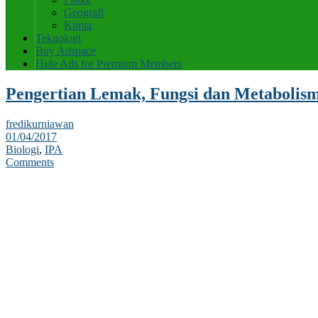
Geografi
Kimia
Teknologi
Buy Adspace
Hide Ads for Premium Members
Pengertian Lemak, Fungsi dan Metaboli
fredikurniawan
01/04/2017
Biologi
,
IPA
Comments