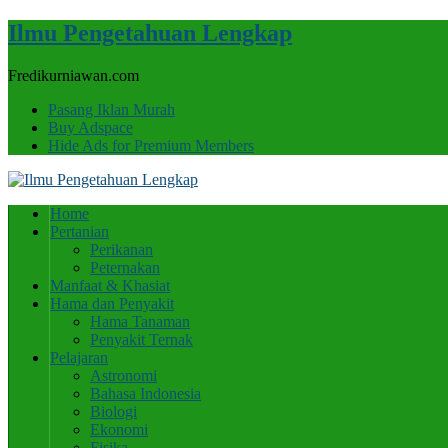
Ilmu Pengetahuan Lengkap
Fredikurniawan.com
Pasang Iklan Murah
Buy Adspace
Hide Ads for Premium Members
Home
Pertanian
Perikanan
Peternakan
Manfaat & Khasiat
Hama dan Penyakit
Hama Tanaman
Penyakit Ternak
Pelajaran
Astronomi
Bahasa Indonesia
Biologi
Ekonomi
Fisika