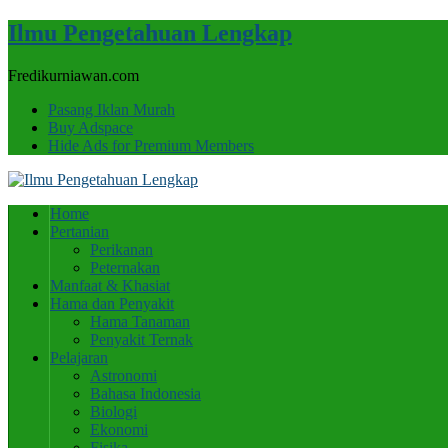
Ilmu Pengetahuan Lengkap
Fredikurniawan.com
Pasang Iklan Murah
Buy Adspace
Hide Ads for Premium Members
Home
Pertanian
Perikanan
Peternakan
Manfaat & Khasiat
Hama dan Penyakit
Hama Tanaman
Penyakit Ternak
Pelajaran
Astronomi
Bahasa Indonesia
Biologi
Ekonomi
Fisika