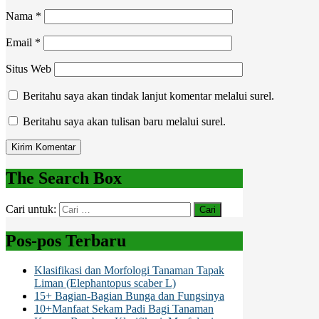
Nama
*
Email
*
Situs Web
Beritahu saya akan tindak lanjut komentar melalui surel.
Beritahu saya akan tulisan baru melalui surel.
The Search Box
Cari untuk:
Pos-pos Terbaru
Klasifikasi dan Morfologi Tanaman Tapak
Liman (Elephantopus scaber L)
15+ Bagian-Bagian Bunga dan Fungsinya
10+Manfaat Sekam Padi Bagi Tanaman