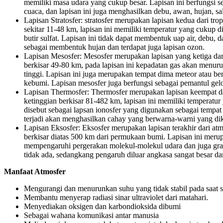
memiliki masa udara yang cukup besar. Lapisan ini berfungsi se
cuaca, dan lapisan ini juga menghasilkan debu, awan, hujan, sal
Lapisan Stratosfer: stratosfer merupakan lapisan kedua dari tro
sekitar 11-48 km, lapisan ini memiliki temperatur yang cukup
butir sulfat. Lapisan ini tidak dapat membentuk uap air, debu,
sebagai membentuk hujan dan terdapat juga lapisan ozon.
Lapisan Mesosfer: Mesosfer merupakan lapisan yang ketiga dari
berkisar 49-80 km, pada lapisan ini kepadatan gas akan menur
tinggi. Lapisan ini juga merupakan tempat dima meteor atau b
kebumi. Lapisan mesosfer juga berfungsi sebagai pemantul ge
Lapisan Thermosfer: Thermosfer merupakan lapisan keempat da
ketinggian berkisar 81-482 km, lapisan ini memiliki temperatur
disebut sebagai lapsan ionosfer yang digunakan sebagai tempat t
terjadi akan menghasilkan cahay yang berwarna-warni yang dik
Lapisan Eksosfer: Eksosfer merupakan lapisan terakhir dari at
berkisar diatas 500 km dari permukaan bumi. Lapisan ini meru
mempengaruhi pergerakan molekul-molekul udara dan juga grav
tidak ada, sedangkang pengaruh diluar angkasa sangat besar da
Manfaat Atmosfer
Mengurangi dan menurunkan suhu yang tidak stabil pada saat s
Membantu menyerap radiasi sinar ultraviolet dari matahari.
Menyediakan oksigen dan karbondioksida dibumi
Sebagai wahana komunikasi antar manusia