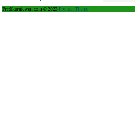
Fredikurniawan.com © 2023
Frontier Theme