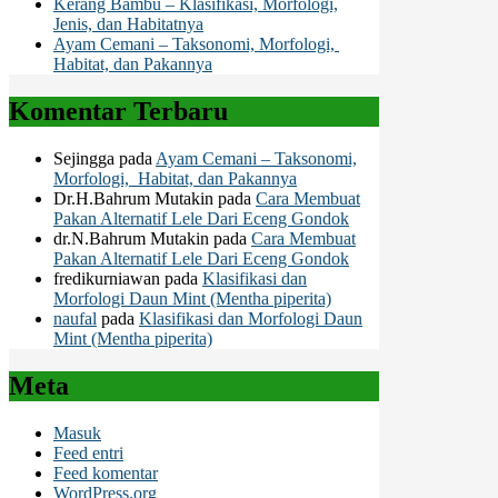
Kerang Bambu – Klasifikasi, Morfologi,
Jenis, dan Habitatnya
Ayam Cemani – Taksonomi, Morfologi,
Habitat, dan Pakannya
Komentar Terbaru
Sejingga
pada
Ayam Cemani – Taksonomi,
Morfologi, Habitat, dan Pakannya
Dr.H.Bahrum Mutakin
pada
Cara Membuat
Pakan Alternatif Lele Dari Eceng Gondok
dr.N.Bahrum Mutakin
pada
Cara Membuat
Pakan Alternatif Lele Dari Eceng Gondok
fredikurniawan
pada
Klasifikasi dan
Morfologi Daun Mint (Mentha piperita)
naufal
pada
Klasifikasi dan Morfologi Daun
Mint (Mentha piperita)
Meta
Masuk
Feed entri
Feed komentar
WordPress.org