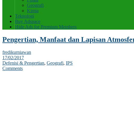
Geografi
Kimia
Teknologi
Buy Adspace
Hide Ads for Premium Members
Pengertian, Manfaat dan Lapisan Atmosfe
fredikurniawan
17/02/2017
Defenisi & Pengertian
,
Geografi
,
IPS
Comments