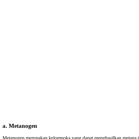
a. Metanogen
Metanogen merupakan kelompoka yang dapat menghasilkan metana (