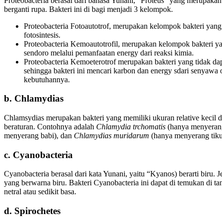
Proteobacteria berasal dari bahasa Yunani, “Proteus” yang merupa
berganti rupa. Bakteri ini di bagi menjadi 3 kelompok.
Proteobacteria Fotoautotrof, merupakan kelompok bakteri yan
fotosintesis.
Proteobacteria Kemoautotrofil, merupakan kelompok bakteri 
sendoro melalui pemanfaatan energy dari reaksi kimia.
Proteobacteria Kemoeterotrof merupakan bakteri yang tidak da
sehingga bakteri ini mencari karbon dan energy sdari senyawa
kebutuhannya.
b. Chlamydias
Chlamsydias merupakan bakteri yang memiliki ukuran relative kecil 
beraturan. Contohnya adalah
Chlamydia trchomatis
(hanya menyeran
menyerang babi), dan
Chlamydias muridarum
(hanya menyerang tiku
c. Cyanobacteria
Cyanobacteria berasal dari kata Yunani, yaitu “Kyanos) berarti biru. Je
yang berwarna biru. Bakteri Cyanobacteria ini dapat di temukan di ta
netral atau sedikit basa.
d. Spirochetes