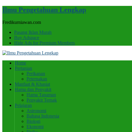
Ilmu Pengetahuan Lengkap
Fredikurniawan.com
Pasang Iklan Murah
Buy Adspace
Hide Ads for Premium Members
Home
Pertanian
Perikanan
Peternakan
Manfaat & Khasiat
Hama dan Penyakit
Hama Tanaman
Penyakit Ternak
Pelajaran
Astronomi
Bahasa Indonesia
Biologi
Ekonomi
Fisika