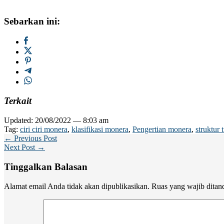
Sebarkan ini:
Terkait
Updated: 20/08/2022 — 8:03 am
Tag:
ciri ciri monera
,
klasifikasi monera
,
Pengertian monera
,
struktur
← Previous Post
Next Post →
Tinggalkan Balasan
Alamat email Anda tidak akan dipublikasikan.
Ruas yang wajib ditan