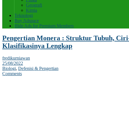
Geografi
Kimia
Teknologi
Buy Adspace
Hide Ads for Premium Members
Pengertian Monera : Struktur Tubuh, Ciri
Klasifikasinya Lengkap
fredikurniawan
25/08/2022
Biologi
,
Defenisi & Pengertian
Comments