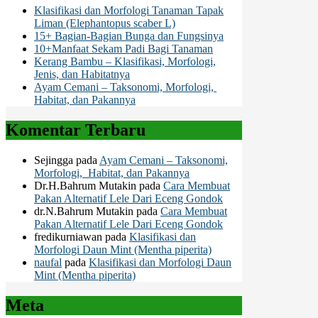
Klasifikasi dan Morfologi Tanaman Tapak
Liman (Elephantopus scaber L)
15+ Bagian-Bagian Bunga dan Fungsinya
10+Manfaat Sekam Padi Bagi Tanaman
Kerang Bambu – Klasifikasi, Morfologi,
Jenis, dan Habitatnya
Ayam Cemani – Taksonomi, Morfologi,
Habitat, dan Pakannya
Komentar Terbaru
Sejingga
pada
Ayam Cemani – Taksonomi,
Morfologi, Habitat, dan Pakannya
Dr.H.Bahrum Mutakin
pada
Cara Membuat
Pakan Alternatif Lele Dari Eceng Gondok
dr.N.Bahrum Mutakin
pada
Cara Membuat
Pakan Alternatif Lele Dari Eceng Gondok
fredikurniawan
pada
Klasifikasi dan
Morfologi Daun Mint (Mentha piperita)
naufal
pada
Klasifikasi dan Morfologi Daun
Mint (Mentha piperita)
Meta