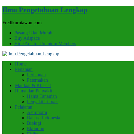
Ilmu Pengetahuan Lengkap
Fredikurniawan.com
Pasang Iklan Murah
Buy Adspace
Hide Ads for Premium Members
Home
Pertanian
Perikanan
Peternakan
Manfaat & Khasiat
Hama dan Penyakit
Hama Tanaman
Penyakit Ternak
Pelajaran
Astronomi
Bahasa Indonesia
Biologi
Ekonomi
Fisika