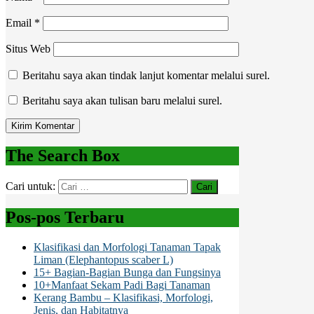
Email
*
Situs Web
Beritahu saya akan tindak lanjut komentar melalui surel.
Beritahu saya akan tulisan baru melalui surel.
The Search Box
Cari untuk:
Pos-pos Terbaru
Klasifikasi dan Morfologi Tanaman Tapak
Liman (Elephantopus scaber L)
15+ Bagian-Bagian Bunga dan Fungsinya
10+Manfaat Sekam Padi Bagi Tanaman
Kerang Bambu – Klasifikasi, Morfologi,
Jenis, dan Habitatnya