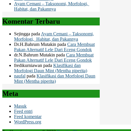
Ayam Cemani – Taksonomi, Morfologi,
Habitat, dan Pakannya
Komentar Terbaru
Sejingga
pada
Ayam Cemani – Taksonomi,
Morfologi, Habitat, dan Pakannya
Dr.H.Bahrum Mutakin
pada
Cara Membuat
Pakan Alternatif Lele Dari Eceng Gondok
dr.N.Bahrum Mutakin
pada
Cara Membuat
Pakan Alternatif Lele Dari Eceng Gondok
fredikurniawan
pada
Klasifikasi dan
Morfologi Daun Mint (Mentha piperita)
naufal
pada
Klasifikasi dan Morfologi Daun
Mint (Mentha piperita)
Meta
Masuk
Feed entri
Feed komentar
WordPress.org