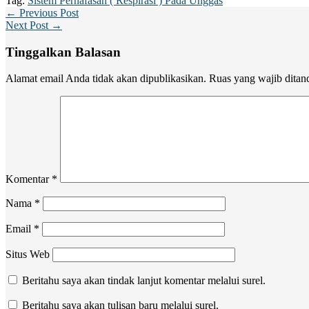
Tag:
Sistem Pernafasan ( Respirasi ) Pada Unggas
← Previous Post
Next Post →
Tinggalkan Balasan
Alamat email Anda tidak akan dipublikasikan.
Ruas yang wajib ditan
Komentar
*
Nama
*
Email
*
Situs Web
Beritahu saya akan tindak lanjut komentar melalui surel.
Beritahu saya akan tulisan baru melalui surel.