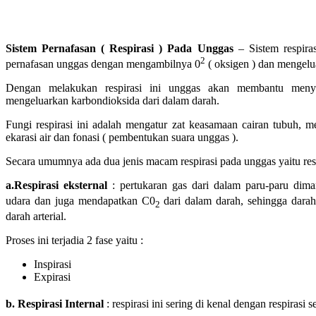
Sistem Pernafasan ( Respirasi ) Pada Unggas
– Sistem respira
2
pernafasan unggas dengan mengambilnya 0
( oksigen ) dan mengel
Dengan melakukan respirasi ini unggas akan membantu meny
mengeluarkan karbondioksida dari dalam darah.
Fungi respirasi ini adalah mengatur zat keasamaan cairan tubuh,
ekarasi air dan fonasi ( pembentukan suara unggas ).
Secara umumnya ada dua jenis macam respirasi pada unggas yaitu respi
a.Respirasi eksternal
: pertukaran gas dari dalam paru-paru dim
udara dan juga mendapatkan C0
dari dalam darah, sehingga dara
2
darah arterial.
Proses ini terjadia 2 fase yaitu :
Inspirasi
Expirasi
b. Respirasi Internal
: respirasi ini sering di kenal dengan respirasi s