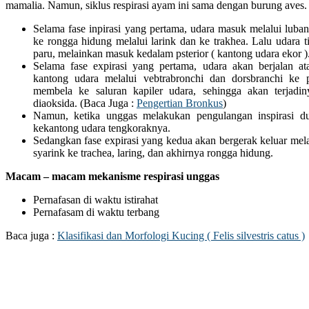
mamalia. Namun, siklus respirasi ayam ini sama dengan burung aves. B
Selama fase inpirasi yang pertama, udara masuk melalui luba
ke rongga hidung melalui larink dan ke trakhea. Lalu udara 
paru, melainkan masuk kedalam psterior ( kantong udara ekor )
Selama fase expirasi yang pertama, udara akan berjalan a
kantong udara melalui vebtrabronchi dan dorsbranchi ke
membela ke saluran kapiler udara, sehingga akan terjadi
diaoksida. (Baca Juga :
Pengertian Bronkus
)
Namun, ketika unggas melakukan pengulangan inspirasi d
kekantong udara tengkoraknya.
Sedangkan fase expirasi yang kedua akan bergerak keluar mela
syarink ke trachea, laring, dan akhirnya rongga hidung.
Macam – macam mekanisme respirasi unggas
Pernafasan di waktu istirahat
Pernafasam di waktu terbang
Baca juga :
Klasifikasi dan Morfologi Kucing ( Felis silvestris catus )