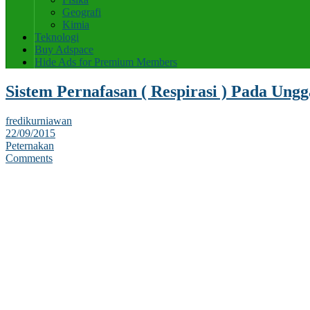
Geografi
Kimia
Teknologi
Buy Adspace
Hide Ads for Premium Members
Sistem Pernafasan ( Respirasi ) Pada Ungg
fredikurniawan
22/09/2015
Peternakan
Comments