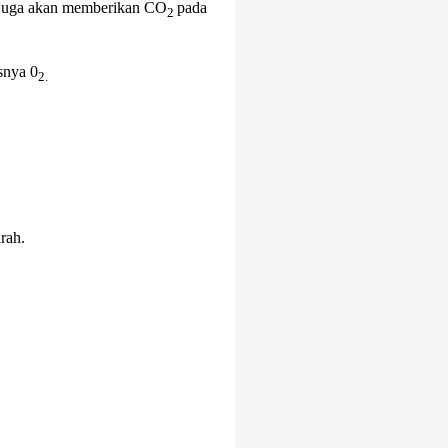
 juga akan memberikan CO
pada
2
snya 0
2.
arah.