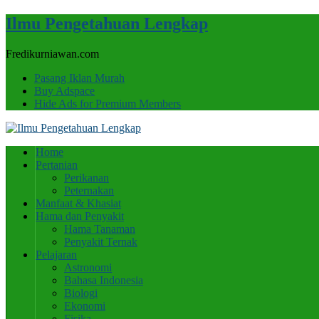
Ilmu Pengetahuan Lengkap
Fredikurniawan.com
Pasang Iklan Murah
Buy Adspace
Hide Ads for Premium Members
Home
Pertanian
Perikanan
Peternakan
Manfaat & Khasiat
Hama dan Penyakit
Hama Tanaman
Penyakit Ternak
Pelajaran
Astronomi
Bahasa Indonesia
Biologi
Ekonomi
Fisika