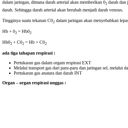
dalam jaringan, dimana darah arterial akan memberikan 0
darah dan
2
darah. Sehingga darah arterial akan berubah menjadi darah venous.
Tingginya suatu tekanan C0
dalam jaringan akan menyebabkan lepa
2
Hb + 0
= Hb0
2
2
Hb0
+ C0
= Hb + C0
2
2
2
ada tiga tahapan respirasi :
Pertukaran gas dalam orgam respirasi EXT
Melalui transport gas dari paru-paru dan jaringan sel, melalui d
Pertukaran gas anatara dan darah INT
Organ – organ respirasi unggas :